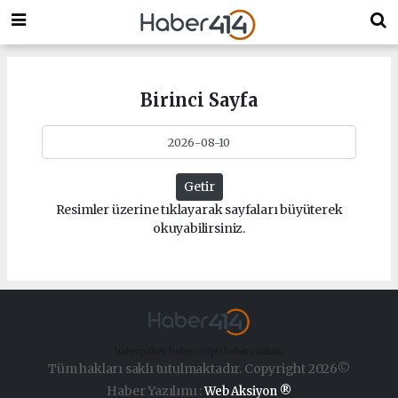
Birinci Sayfa
Getir
Resimler üzerine tıklayarak sayfaları büyüterek
okuyabilirsiniz.
haber paketi
haber scripti
haber yazılımı
Tüm hakları saklı tutulmaktadır. Copyright 2026©
Haber Yazılımı :
Web Aksiyon ®