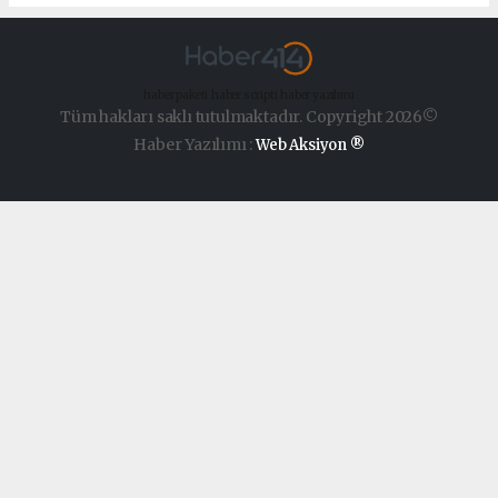
haber paketi
haber scripti
haber yazılımı
Tüm hakları saklı tutulmaktadır. Copyright 2026©
Haber Yazılımı :
Web Aksiyon ®