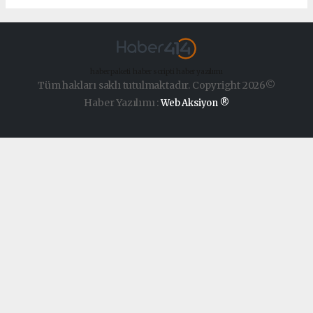
haber paketi
haber scripti
haber yazılımı
Tüm hakları saklı tutulmaktadır. Copyright 2026©
Haber Yazılımı :
Web Aksiyon ®