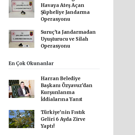
Havaya Ateş Açan
Şüpheliye Jandarma
Operasyonu
Suruç’ta Jandarmadan
Uyuşturucu ve Silah
Operasyonu
En Çok Okunanlar
Harran Belediye
Başkanı Özyavuz’dan
Kurşunlanma
İddialarına Yanıt
Türkiye’nin Fıstık
Geliri 6 Ayda Zirve
Yaptı!