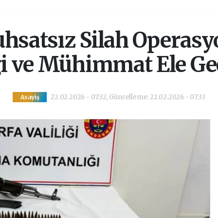
uhsatsız Silah Operasy
i ve Mühimmat Ele Geç
22.02.2026 - 07:32, Güncelleme: 22.02.2026 - 07:33
Asayiş