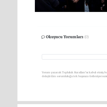
Okuyucu Yorumları
(0)
Yorum yazarak Topluluk Kuralları’nı kabul etmiş bu
dolaylı tüm sorumluluğu tek başınıza üstleniyorsun