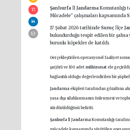
Şanlıurfa
İl
Jandarma
Komutanlığı t
Mücadele” çalışmaları kapsamında
S
17 Şubat 2026 tarihinde
Suruç
İlçe
Ja
bulundurduğu tespit edilen bir şahsa
burunlu köpekler de katıldı.
Gerçekleştirilen operasyonel faaliyet sonu
şarjörü ve 100 adet
mühimmat
ele geçirild
bağlantılı olduğu değerlendirilen bir şüphel
Jandarma
ekipleri tarafından gözaltına alın
yasa dışı silahlanmanın önlenmesi ve toplu
sürdürüldüğünü belirtti.
Şanlıurfa
İl
Jandarma
Komutanlığı tarafınd
mücadele kapsamında yürütülen operasyonl