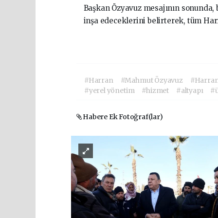
Başkan Özyavuz mesajının sonunda, bir
inşa edeceklerini belirterek, tüm Harra
#Harran
#Mahmut Özyavuz
#Harran
#yerel yönetim
#hizmet
#altyapı
#ü
Habere Ek Fotoğraf(lar)