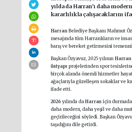
yılda da Harran’ı daha modern 
kararlılıkla çalışacaklarını ifa
Harran
Belediye Başkanı Mahmut Ö
mesajında tüm Harranlıların ve insanlı
barış ve bereket getirmesini temenni 
Başkan Özyavuz, 2025 yılının
Harra
üstyapı
projelerinden spor tesislerin
birçok alanda önemli hizmetler hayata
ağaçlarıyla güzelleşen sokaklar ve kı
ifade etti.
2026
yılında da
Harran
için durmada
daha modern, daha yeşil ve daha mutl
geçirileceğini söyledi. Başkan Özyav
taşıdığını dile getirdi.