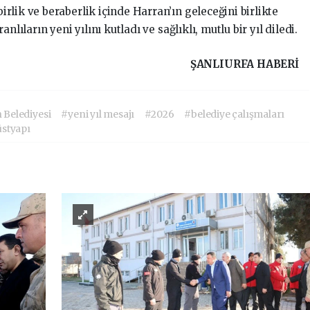
lik ve beraberlik içinde Harran’ın geleceğini birlikte
nlıların yeni yılını kutladı ve sağlıklı, mutlu bir yıl diledi.
ŞANLIURFA HABERİ
 Belediyesi
#yeni yıl mesajı
#2026
#belediye çalışmaları
styapı