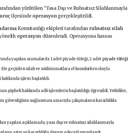
arafından yürütülen “Yasa Dışı ve Ruhsatsız Silahlanmayla
uruç
ilçesinde
operasyon
gerçekleştirildi.
ndarma
Komutanlığı ekipleri tarafından
ruhsatsız silah
 yönelik
operasyon
düzenlendi. Operasyona hassas
cunda yapılan aramalarda 1 adet piyade tüfeği, 2 adet
piyade tüfeği
i. Ele geçirilen silah ve mühimmatlara el konulurken olayla
i hakkında işlem başlatıldı.
an şüpheli hakkında adli işlemlerin başlatıldığı öğrenildi. Yetkililer,
m güvenliğinin sağlanması amacıyla çalışmaların kararlılıkla
an yapılan açıklamada, yasa dışı ve ruhsatsız silahlanmayla
arın azim ve kararlılıkla devam edeceği vurgulandı.