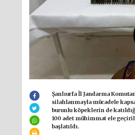
Şanlıurfa İl Jandarma Komutanl
silahlanmayla mücadele kapsa
burunlu köpeklerin de katıldığı
100 adet mühimmat ele geçirild
başlatıldı.