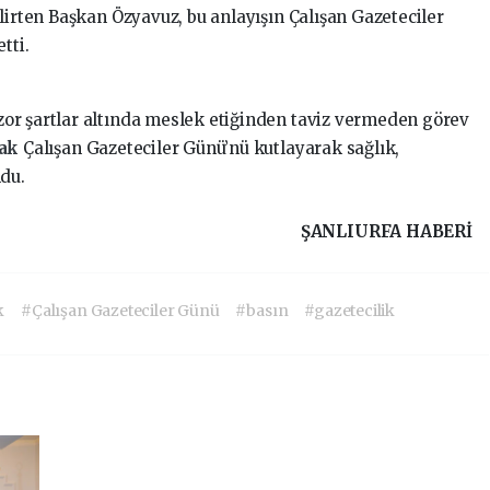
lirten Başkan Özyavuz, bu anlayışın Çalışan Gazeteciler
tti.
or şartlar altında meslek etiğinden taviz vermeden görev
cak
Çalışan Gazeteciler Günü’nü kutlayarak sağlık,
ndu.
ŞANLIURFA HABERİ
k
#Çalışan Gazeteciler Günü
#basın
#gazetecilik