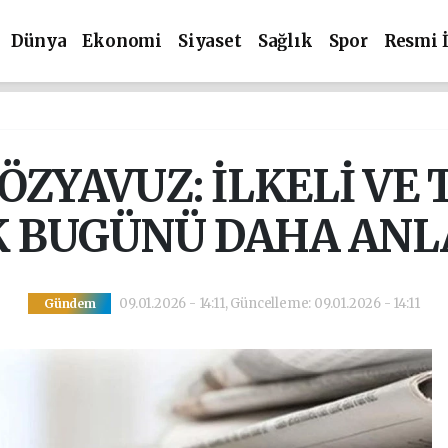
Dünya
Ekonomi
Siyaset
Sağlık
Spor
Resmi 
ÖZYAVUZ: İLKELİ VE 
K BUGÜNÜ DAHA ANL
09.01.2026 - 14:11, Güncelleme: 09.01.2026 - 14:11
Gündem