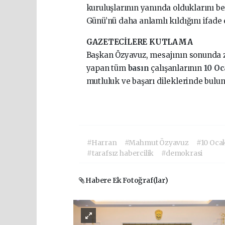
kuruluşlarının yanında olduklarını be
Günü’nü daha anlamlı kıldığını ifade e
GAZETECİLERE KUTLAMA
Başkan Özyavuz, mesajının sonunda z
yapan tüm
basın
çalışanlarının
10 O
mutluluk ve başarı dileklerinde bulu
#Harran
#Mahmut Özyavuz
#10 Oca
#tarafsız habercilik
#demokrasi
Habere Ek Fotoğraf(lar)