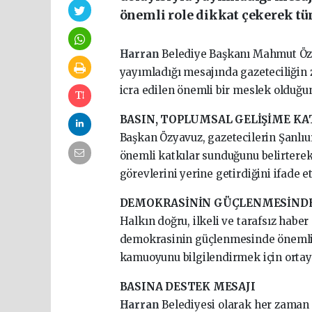
önemli role dikkat çekerek tü
Harran
Belediye Başkanı Mahmut Ö
yayımladığı mesajında gazeteciliğin z
icra edilen önemli bir meslek olduğu
BASIN, TOPLUMSAL GELİŞİME K
Başkan Özyavuz, gazetecilerin Şanlıu
önemli katkılar sunduğunu belirtere
görevlerini yerine getirdiğini ifade et
DEMOKRASİNİN GÜÇLENMESİNDE
Halkın doğru, ilkeli ve tarafsız haber
demokrasinin güçlenmesinde önemli bi
kamuoyunu bilgilendirmek için ortay
BASINA DESTEK MESAJI
Harran
Belediyesi olarak her zaman 