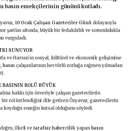
m basın emekçilerinin gününü kutladı.
zyavuz,
10 Ocak
Çalışan Gazeteciler Günü
dolayısıyla
or şartlar altında, büyük bir fedakârlık ve sorumlulukla
nu vurguladı.
ATKI SUNUYOR
rfa ve Harran’ın sosyal, kültürel ve ekonomik gelişimine
k,
basın
çalışanlarının her türlü zorluğa rağmen yılmadan
ti.
 BASININ ROLÜ BÜYÜK
 alma hakkı için özveriyle çalışan gazetecilerin
r rol üstlendiğini dile getiren Özyavuz, gazetecilerin
a koyduğu emeğin kutsal olduğunu söyledi.
doğru, ilkeli ve
tarafsız habercilik
yapan
basın