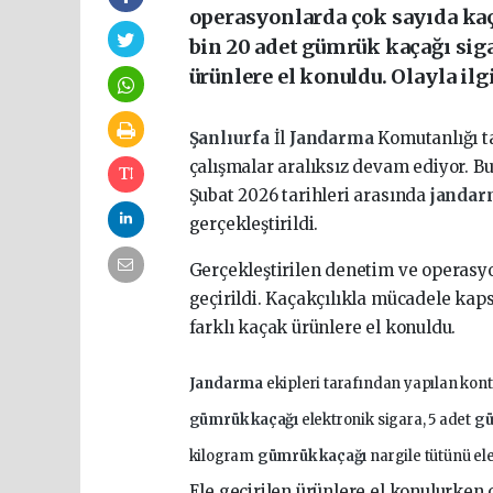
operasyonlarda çok sayıda kaça
bin 20 adet gümrük kaçağı siga
ürünlere el konuldu. Olayla ilg
Şanlıurfa
İl
Jandarma
Komutanlığı 
çalışmalar aralıksız devam ediyor. 
Şubat 2026 tarihleri arasında
janda
gerçekleştirildi.
Gerçekleştirilen denetim ve operasy
geçirildi. Kaçakçılıkla mücadele ka
farklı kaçak ürünlere el konuldu.
Jandarma
ekipleri tarafından yapılan kont
gümrük kaçağı
elektronik sigara, 5 adet
gü
kilogram
gümrük kaçağı
nargile tütünü ele
Ele geçirilen ürünlere el konulurken 