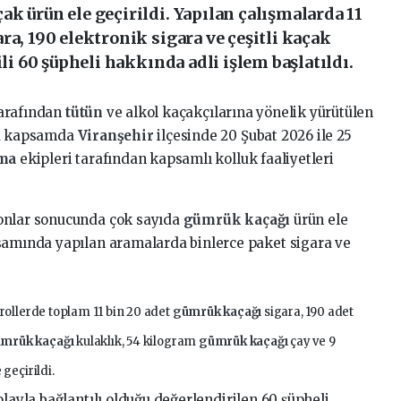
k ürün ele geçirildi. Yapılan çalışmalarda 11
ra, 190 elektronik sigara ve çeşitli kaçak
ili 60 şüpheli hakkında adli işlem başlatıldı.
tarafından
tütün
ve alkol kaçakçılarına yönelik yürütülen
Bu kapsamda
Viranşehir
ilçesinde 20 Şubat 2026 ile 25
rma
ekipleri tarafından kapsamlı kolluk faaliyetleri
onlar sonucunda çok sayıda
gümrük kaçağı
ürün ele
psamında yapılan aramalarda binlerce paket sigara ve
rollerde toplam 11 bin 20 adet
gümrük kaçağı
sigara, 190 adet
mrük kaçağı
kulaklık, 54 kilogram
gümrük kaçağı
çay ve 9
 geçirildi.
olayla bağlantılı olduğu değerlendirilen 60 şüpheli