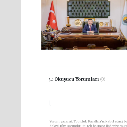
Okuyucu Yorumları
(0)
Yorum yazarak Topluluk Kuralları’nı kabul etmiş bu
dolaylı tüm sorumluluğu tek başınıza üstleniyorsun