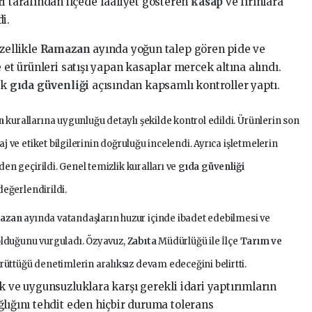
ri tarafından ilçede faaliyet gösteren
kasap
ve fırınlara
di.
zellikle
Ramazan
ayında yoğun talep gören pide ve
 et ürünleri satışı yapan kasaplar mercek altına alındı.
ek
gıda güvenliği
açısından kapsamlı kontroller yaptı.
en
kurallarına uygunluğu detaylı şekilde kontrol edildi. Ürünlerin son
j ve etiket bilgilerinin doğruluğu incelendi. Ayrıca işletmelerin
en geçirildi. Genel temizlik kuralları ve
gıda güvenliği
değerlendirildi.
azan
ayında vatandaşların huzur içinde ibadet edebilmesi ve
 olduğunu vurguladı. Özyavuz,
Zabıta
Müdürlüğü ile İlçe
Tarım ve
ürüttüğü denetimlerin aralıksız devam edeceğini belirtti.
k ve uygunsuzluklara karşı gerekli idari yaptırımların
ğlığını tehdit eden hiçbir duruma tolerans