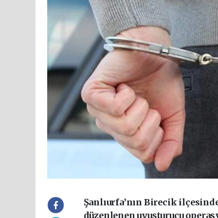
Şanlıurfa’nın Birecik ilçesin
düzenlenen uyuşturucu operasy