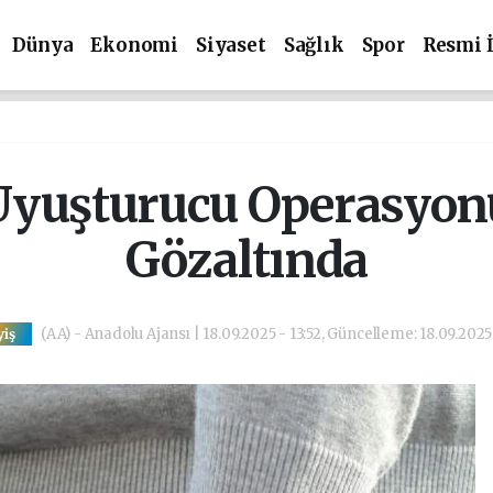
Dünya
Ekonomi
Siyaset
Sağlık
Spor
Resmi 
 Uyuşturucu Operasyonu
Gözaltında
(AA) - Anadolu Ajansı | 18.09.2025 - 13:52, Güncelleme: 18.09.2025 
yiş