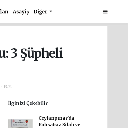
İlan
Asayiş
Diğer
: 3 Şüpheli
- 13:52
İlginizi Çekebilir
Ceylanpınar’da
Ruhsatsız Silah ve