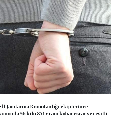
de İl Jandarma Komutanlığı ekiplerince
onunda 56 kilo 871 gram kubar esrar ve çeşitli