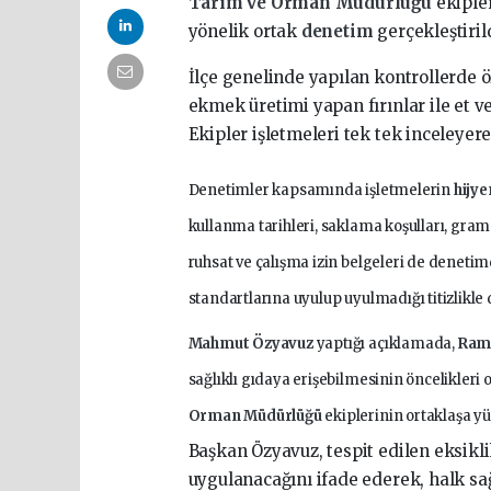
Tarım ve Orman Müdürlüğü
ekiple
yönelik ortak
denetim
gerçekleştiril
İlçe genelinde yapılan kontrollerde ö
ekmek üretimi yapan fırınlar ile et ve
Ekipler işletmeleri tek tek inceleyer
Denetimler kapsamında işletmelerin
hijy
kullanma tarihleri, saklama koşulları, grama
ruhsat ve çalışma izin belgeleri de denetimd
standartlarına uyulup uyulmadığı titizlikle 
Mahmut Özyavuz
yaptığı açıklamada,
Ram
sağlıklı gıdaya erişebilmesinin öncelikleri
Orman Müdürlüğü
ekiplerinin ortaklaşa y
Başkan Özyavuz, tespit edilen eksikli
uygulanacağını ifade ederek, halk sa