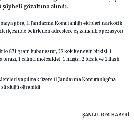
3 şüpheli gözaltına alındı.
amaya göre, İl
Jandarma
Komutanlığı ekipleri
narkotik
cik
ilçesinde belirlenen adreslere eş zamanlı
operasyon
ilo 871 gram kubar esrar, 35 kök
kenevir
bitkisi, 1
 terazi, 1 çalıntı motosiklet, 1 muşta, 2 bıçak ve 1 flash
işlemleri yapılmak üzere İl
Jandarma
Komutanlığı’na
n sürdüğü öğrenildi.
ŞANLIURFA HABERİ