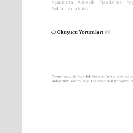
#Şanlıurfa
#Birecik
#jandarma
#o
#silah
#narkotik
Okuyucu Yorumları
(0)
Yorum yazarak Topluluk Kuralları’nı kabul etmiş bu
dolaylı tüm sorumluluğu tek başınıza üstleniyorsun