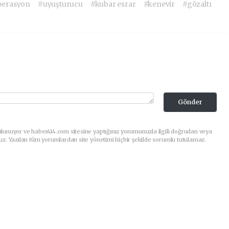
perasyon
#uyuşturucu
#kubar esrar
#kenevir
#gözaltı
Gönder
lunuyor ve haber414.com sitesine yaptığınız yorumunuzla ilgili doğrudan veya
uz. Yazılan tüm yorumlardan site yönetimi hiçbir şekilde sorumlu tutulamaz.