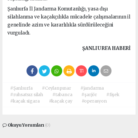
Şanlıurfa İl Jandarma Komutanlığı, yasa dışı
silahlanma ve kaçakçılıkla mücadele çalışmalarının il
genelinde azim ve kararlılıkla sürdürüleceğini
vurguladı.
ŞANLIURFA HABERİ
#Şanlıurfa
#Ceylanpınar
#jandarma
#ruhsatsız silah
#tabanca
#şarjör
#fişek
#kaçak sigara
#kaçak çay
#operasyon
Okuyu Yorumları
(0)