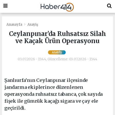
Anasayfa
Asayiş
Ceylanpınar’da Ruhsatsız Silah
ve Kaçak Ürün Operasyonu
ASAYIŞ
03.07.2026 - 15:44, Güncelleme: 03.07.2026 - 15:44
Şanlıurfa’nın Ceylanpınar ilçesinde
jandarma ekiplerince düzenlenen
operasyonda ruhsatsız tabanca, çok sayıda
fişek ile gümrük kaçağı sigara ve çay ele
geçirildi.