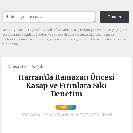
Gonder
Yorum yazarak Topluluk Kuralları’nı kabul etmiş bulunuyor ve siteye yaptığınız
yorumunuzla ilgili doğrudan veya dolaylı tüm sorumluluğu tek başınıza
üstleniyorsunuz. Yazılan tüm yorumlardan site yönetimi hiçbir şekilde sorumlu
tutulamaz.
Anasayfa
Sağlık
Harran’da Ramazan Öncesi
Kasap ve Fırınlara Sıkı
Denetim
SAĞLIK
17.02.2026 - 19:08, Güncelleme: 17.02.2026 - 19:08