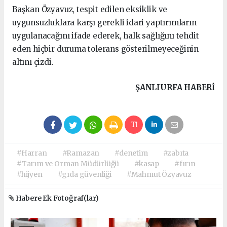
Başkan Özyavuz, tespit edilen eksiklik ve
uygunsuzluklara karşı gerekli idari yaptırımların
uygulanacağını ifade ederek, halk sağlığını tehdit
eden hiçbir duruma tolerans gösterilmeyeceğinin
altını çizdi.
ŞANLIURFA HABERİ
#Harran
#Ramazan
#denetim
#zabıta
#Tarım ve Orman Müdürlüğü
#kasap
#fırın
#hijyen
#gıda güvenliği
#Mahmut Özyavuz
Habere Ek Fotoğraf(lar)