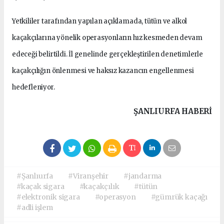
Yetkililer tarafından yapılan açıklamada, tütün ve alkol
kaçakçılarına yönelik operasyonların hız kesmeden devam
edeceği belirtildi. İl genelinde gerçekleştirilen denetimlerle
kaçakçılığın önlenmesi ve haksız kazancın engellenmesi
hedefleniyor.
ŞANLIURFA HABERİ
#Şanlıurfa
#Viranşehir
#jandarma
#kaçak sigara
#kaçakçılık
#tütün
#elektronik sigara
#operasyon
#gümrük kaçağı
#adli işlem