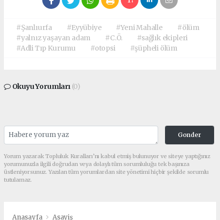
#Şanlıurfa
#Eyyübiye
#Yeni Mahalle
#ölüm
#yalnız yaşayan adam
#C.Ö.
#sağlık ekipleri
#Adli Tıp Kurumu
#otopsi
#şüpheli ölüm
Okuyu Yorumları
(0)
Gonder
Yorum yazarak Topluluk Kuralları’nı kabul etmiş bulunuyor ve siteye yaptığınız
yorumunuzla ilgili doğrudan veya dolaylı tüm sorumluluğu tek başınıza
üstleniyorsunuz. Yazılan tüm yorumlardan site yönetimi hiçbir şekilde sorumlu
tutulamaz.
Anasayfa
Asayiş