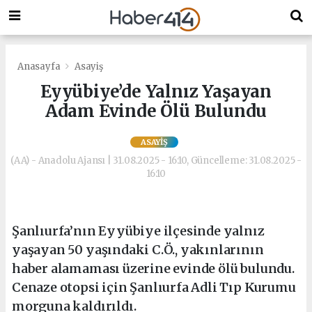
Anasayfa
Asayiş
Eyyübiye’de Yalnız Yaşayan
Adam Evinde Ölü Bulundu
ASAYIŞ
(AA) - Anadolu Ajansı | 31.08.2025 - 16:10, Güncelleme: 31.08.2025 -
16:10
Şanlıurfa’nın Eyyübiye ilçesinde yalnız
yaşayan 50 yaşındaki C.Ö., yakınlarının
haber alamaması üzerine evinde ölü bulundu.
Cenaze otopsi için Şanlıurfa Adli Tıp Kurumu
morguna kaldırıldı.