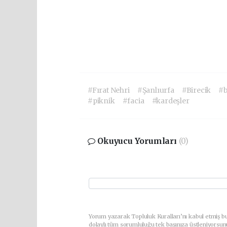
#Fırat Nehri
#Şanlıurfa
#Birecik
#
#piknik
#facia
#kardeşler
Okuyucu Yorumları
(0)
Yorum yazarak Topluluk Kuralları’nı kabul etmiş bu
dolaylı tüm sorumluluğu tek başınıza üstleniyorsun