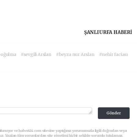
ŞANLIURFA HABERİ
boğulma
#sevgili Arslan
#beyza nur Arslan
#nehir faciası
Gönder
lunuyor ve haber414.com sitesine yaptığınız yorumunuzla ilgili doğrudan veya
uz. Yazılan tüm yorumlardan site yönetimi hiçbir şekilde sorumlu tutulamaz.