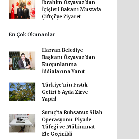
İbrahim Özyavuz’dan
İçişleri Bakanı Mustafa
Çiftçi’ye Ziyaret
En Çok Okunanlar
Harran Belediye
Başkanı Özyavuz’dan
Kurşunlanma
İddialarına Yanıt
Türkiye’nin Fıstık
Geliri 6 Ayda Zirve
Yaptı!
Suruç’ta Ruhsatsız Silah
Operasyonu: Piyade
Tüfeği ve Mühimmat
Ele Geçirildi