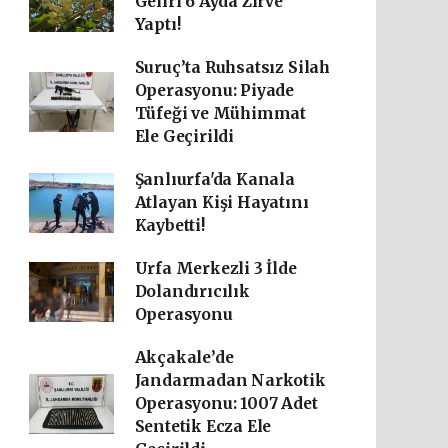
Geliri 6 Ayda Zirve
Yaptı!
Suruç’ta Ruhsatsız Silah
Operasyonu: Piyade
Tüfeği ve Mühimmat
Ele Geçirildi
Şanlıurfa'da Kanala
Atlayan Kişi Hayatını
Kaybetti!
Urfa Merkezli 3 İlde
Dolandırıcılık
Operasyonu
Akçakale’de
Jandarmadan Narkotik
Operasyonu: 1007 Adet
Sentetik Ecza Ele