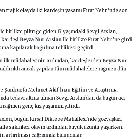
an trajik olayda iki kardeşin yaşamı Fırat Nehri’nde son
le birlikte pikniğe giden 17 yaşındaki Sevgi Arslan,
z kardeşi
Beyza Nur Arslan
ile birlikte Fırat Nehri’ne girdi.
ısına kapılarak
boğulma
tehlikesi geçirdi.
nin ilk müdahalesinin ardından, kardeşlerden
Beyza Nur
kaldırıldı ancak yapılan tüm müdahalelere rağmen dün
se
Şanlıurfa
Mehmet Akif İnan Eğitim ve Araştırma
mda tedavi altına alınan Sevgi Arslan’dan da bugün acı
a rağmen genç kız yaşamını yitirdi.
eleri, bugün kırsal Diktepe Mahallesi’nde gözyaşları
halle sakinleri olayın ardından büyük üzüntü yaşarken,
n artırılması çağrısında bulundular.