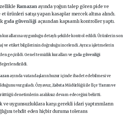
zellikle
Ramazan
ayında yoğun talep gören pide ve
 et ürünleri satışı yapan kasaplar mercek altına alındı.
ek
gıda güvenliği
açısından kapsamlı kontroller yaptı.
en
kurallarına uygunluğu detaylı şekilde kontrol edildi. Ürünlerin son
j ve etiket bilgilerinin doğruluğu incelendi. Ayrıca işletmelerin
en geçirildi. Genel temizlik kuralları ve
gıda güvenliği
değerlendirildi.
azan
ayında vatandaşların huzur içinde ibadet edebilmesi ve
 olduğunu vurguladı. Özyavuz,
Zabıta
Müdürlüğü ile İlçe
Tarım ve
ürüttüğü denetimlerin aralıksız devam edeceğini belirtti.
k ve uygunsuzluklara karşı gerekli idari yaptırımların
ğlığını tehdit eden hiçbir duruma tolerans