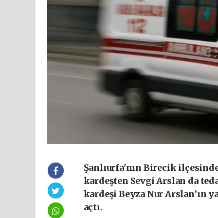
Şanlıurfa'nın Birecik ilçesind
kardeşten Sevgi Arslan da ted
kardeşi Beyza Nur Arslan’ın ya
açtı.