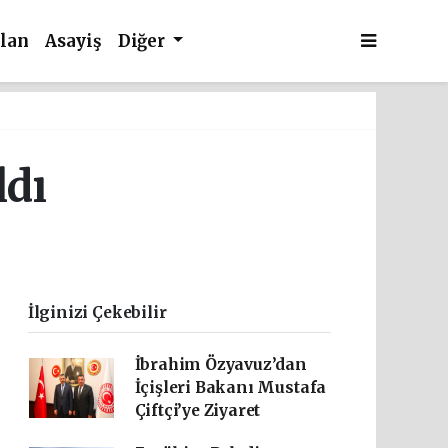
İlan
Asayiş
Diğer
ldı
İlginizi Çekebilir
İbrahim Özyavuz’dan
İçişleri Bakanı Mustafa
Çiftçi’ye Ziyaret