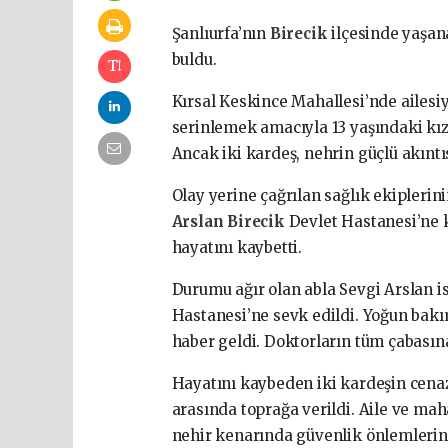
Şanlıurfa’nın
Birecik
ilçesinde yaşan
buldu.
Kırsal Keskince Mahallesi’nde ailesiy
serinlemek amacıyla 13 yaşındaki kı
Ancak iki kardeş, nehrin güçlü akınt
Olay yerine çağrılan sağlık ekipleri
Arslan
Birecik
Devlet Hastanesi’ne 
hayatını kaybetti.
Durumu ağır olan abla Sevgi Arslan i
Hastanesi’ne sevk edildi. Yoğun bakı
haber geldi. Doktorların tüm çabasın
Hayatını kaybeden iki kardeşin cenaz
arasında toprağa verildi. Aile ve ma
nehir kenarında güvenlik önlemlerini