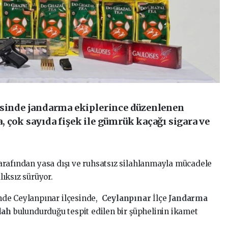
esinde jandarma ekiplerince düzenlenen
 çok sayıda fişek ile gümrük kaçağı sigara ve
arafından yasa dışı ve ruhsatsız silahlanmayla mücadele
ıksız sürüyor.
nde Ceylanpınar ilçesinde,
Ceylanpınar
İlçe
Jandarma
ilah
bulundurduğu tespit edilen bir şüphelinin ikamet