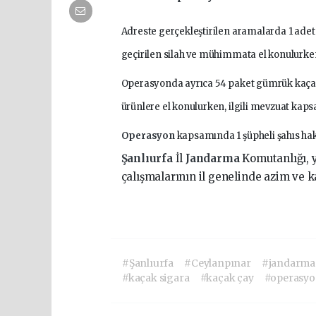
Adreste gerçekleştirilen aramalarda 1 adet
geçirilen silah ve mühimmata el konulurken, 
Operasyonda ayrıca 54 paket gümrük kaçağı 
ürünlere el konulurken, ilgili mevzuat kaps
Operasyon
kapsamında 1 şüpheli şahıs hakkı
Şanlıurfa
İl
Jandarma
Komutanlığı, 
çalışmalarının il genelinde azim ve k
#Şanlıurfa
#Ceylanpınar
#jandarma
#kaçak sigara
#kaçak çay
#operasy