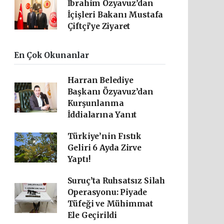
İbrahim Özyavuz’dan
İçişleri Bakanı Mustafa
Çiftçi’ye Ziyaret
En Çok Okunanlar
Harran Belediye
Başkanı Özyavuz’dan
Kurşunlanma
İddialarına Yanıt
Türkiye’nin Fıstık
Geliri 6 Ayda Zirve
Yaptı!
Suruç’ta Ruhsatsız Silah
Operasyonu: Piyade
Tüfeği ve Mühimmat
Ele Geçirildi