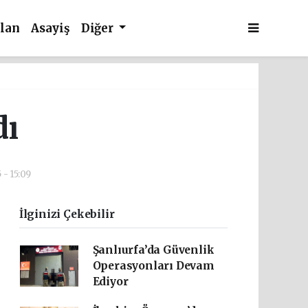
İlan
Asayiş
Diğer
dı
 - 15:09
İlginizi Çekebilir
Şanlıurfa’da Güvenlik
Operasyonları Devam
Ediyor