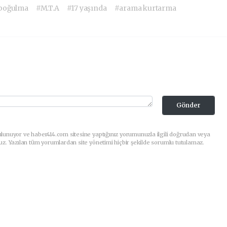
boğulma
#M.T.A
#17 yaşında
#arama kurtarma
Gönder
lunuyor ve haber414.com sitesine yaptığınız yorumunuzla ilgili doğrudan veya
uz. Yazılan tüm yorumlardan site yönetimi hiçbir şekilde sorumlu tutulamaz.