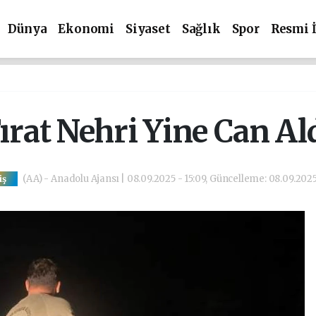
Dünya
Ekonomi
Siyaset
Sağlık
Spor
Resmi 
ırat Nehri Yine Can Al
(AA) - Anadolu Ajansı | 08.09.2025 - 15:09, Güncelleme: 08.09.2025
iş