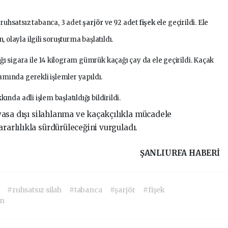
 ruhsatsız tabanca, 3 adet
şarjör
ve 92 adet
fişek
ele geçirildi. Ele
olayla ilgili soruşturma başlatıldı.
sigara ile 14 kilogram gümrük kaçağı çay da ele geçirildi. Kaçak
amında gerekli işlemler yapıldı.
nda adli işlem başlatıldığı bildirildi.
yasa dışı silahlanma ve kaçakçılıkla mücadele
ararlılıkla sürdürüleceğini vurguladı.
ŞANLIURFA HABERİ
#ruhsatsız silah
#tabanca
#şarjör
#fişek
on