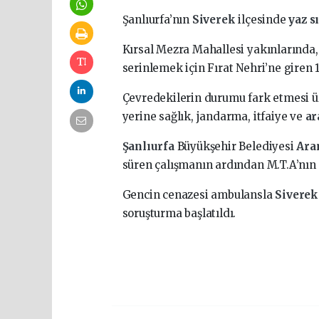
Şanlıurfa’nın
Siverek
ilçesinde
yaz s
Kırsal Mezra Mahallesi yakınlarında
serinlemek için Fırat Nehri’ne giren 
Çevredekilerin durumu fark etmesi üz
yerine sağlık, jandarma, itfaiye ve
ar
Şanlıurfa
Büyükşehir Belediyesi
Ara
süren çalışmanın ardından M.T.A’nın 
Gencin cenazesi ambulansla
Sivere
soruşturma başlatıldı.