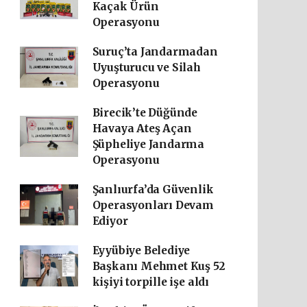
Kaçak Ürün
Operasyonu
Suruç’ta Jandarmadan
Uyuşturucu ve Silah
Operasyonu
Birecik’te Düğünde
Havaya Ateş Açan
Şüpheliye Jandarma
Operasyonu
Şanlıurfa’da Güvenlik
Operasyonları Devam
Ediyor
Eyyübiye Belediye
Başkanı Mehmet Kuş 52
kişiyi torpille işe aldı