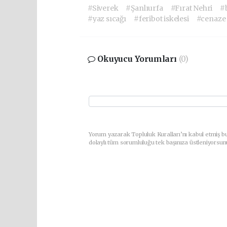
#Siverek
#Şanlıurfa
#Fırat Nehri
#
#yaz sıcağı
#feribot iskelesi
#cenaze
Okuyucu Yorumları
(0)
Yorum yazarak Topluluk Kuralları’nı kabul etmiş bu
dolaylı tüm sorumluluğu tek başınıza üstleniyorsun