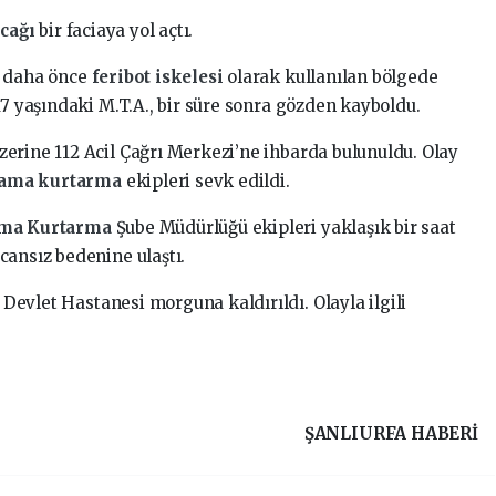
ıcağı
bir faciaya yol açtı.
, daha önce
feribot iskelesi
olarak kullanılan bölgede
17 yaşındaki M.T.A., bir süre sonra gözden kayboldu.
erine 112 Acil Çağrı Merkezi’ne ihbarda bulunuldu. Olay
ama kurtarma
ekipleri sevk edildi.
ma Kurtarma
Şube Müdürlüğü ekipleri yaklaşık bir saat
cansız bedenine ulaştı.
k
Devlet Hastanesi morguna kaldırıldı. Olayla ilgili
ŞANLIURFA HABERİ