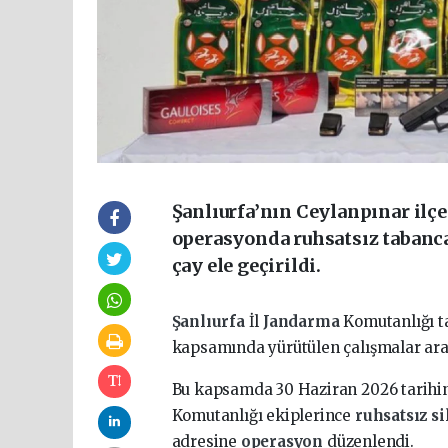
Şanlıurfa’nın Ceylanpınar ilç
operasyonda ruhsatsız tabanca,
çay ele geçirildi.
Şanlıurfa
İl
Jandarma
Komutanlığı t
kapsamında yürütülen çalışmalar aral
Bu kapsamda 30 Haziran 2026 tarihi
Komutanlığı ekiplerince
ruhsatsız s
adresine
operasyon
düzenlendi.