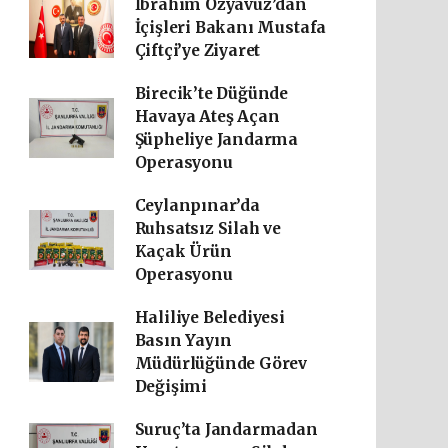
İbrahim Özyavuz’dan
İçişleri Bakanı Mustafa
Çiftçi’ye Ziyaret
Birecik’te Düğünde
Havaya Ateş Açan
Şüpheliye Jandarma
Operasyonu
Ceylanpınar’da
Ruhsatsız Silah ve
Kaçak Ürün
Operasyonu
Haliliye Belediyesi
Basın Yayın
Müdürlüğünde Görev
Değişimi
Suruç’ta Jandarmadan