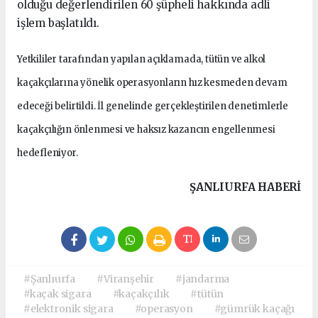
olduğu değerlendirilen 60 şüpheli hakkında adli
işlem başlatıldı.
Yetkililer tarafından yapılan açıklamada, tütün ve alkol
kaçakçılarına yönelik operasyonların hız kesmeden devam
edeceği belirtildi. İl genelinde gerçekleştirilen denetimlerle
kaçakçılığın önlenmesi ve haksız kazancın engellenmesi
hedefleniyor.
ŞANLIURFA HABERİ
#Şanlıurfa
#Viranşehir
#jandarma
#kaçak sigara
#kaçakçılık
#tütün
#elektronik sigara
#operasyon
#gümrük kaçağı