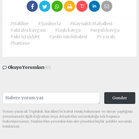
#Haliliye
#Şanlıurfa
#Kaynaklı Mahallesi
#akraba kavgası
#taşlı kavga
#sopalı kavga
#aile içi şiddet
#polis müdahalesi
#5 yaralı
#hastane
Okuyu Yorumları
(0)
Gonder
Yorum yazarak Topluluk Kuralları’nı kabul etmiş bulunuyor ve siteye yaptığınız
yorumunuzla ilgili doğrudan veya dolaylı tüm sorumluluğu tek başınıza
üstleniyorsunuz. Yazılan tüm yorumlardan site yönetimi hiçbir şekilde sorumlu
tutulamaz.