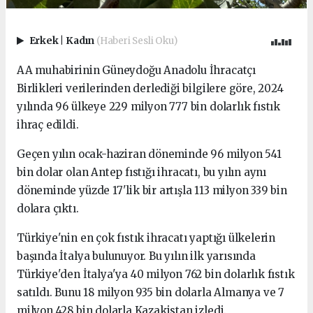
Erkek
|
Kadın
(Haberi Sesli Oku)
AA muhabirinin Güneydoğu Anadolu İhracatçı
Birlikleri verilerinden derlediği bilgilere göre, 2024
yılında 96 ülkeye 229 milyon 777 bin dolarlık fıstık
ihraç edildi.
Geçen yılın ocak-haziran döneminde 96 milyon 541
bin dolar olan Antep fıstığı ihracatı, bu yılın aynı
döneminde yüzde 17'lik bir artışla 113 milyon 339 bin
dolara çıktı.
Türkiye'nin en çok fıstık ihracatı yaptığı ülkelerin
başında İtalya bulunuyor. Bu yılın ilk yarısında
Türkiye'den İtalya'ya 40 milyon 762 bin dolarlık fıstık
satıldı. Bunu 18 milyon 935 bin dolarla Almanya ve 7
milyon 428 bin dolarla Kazakistan izledi.