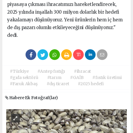
piyasaya çıkması ihracatımızı hareketlendirecek,
2025 yılında inşallah 300 milyon dolarlık bir hedefi
yakalamayı düşünüyoruz. Yeni ürünlerin hem iç hem
de dış pazarı olumlu etkileyeceğini düşünüyoruz."
dedi.
#Türkiye
#Antep fıstığı
#ihracat
#gıda sektörü
#tarım
#GAİB
#fıstık üretimi
#Faruk Akbaş
#dış ticaret
#2025 hedefi
Habere Ek Fotoğraf(lar)