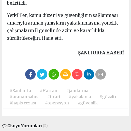
belirtildi.
Yetkililer, kamu düzeni ve güvenliğinin sağlanması
amacıyla aranan şahısların yakalanmasına yönelik
çalışmaların il genelinde azim ve kararlılıkla
sürdürüleceğini ifade etti.
ŞANLIURFA HABERİ
#Şanlıurfa
#Harran
#jandarma
#aranan şahıs
#firari
#yakalama
#gözaltı
#hapis cezası
#operasyon
#güvenlik
Okuyu Yorumları
(0)