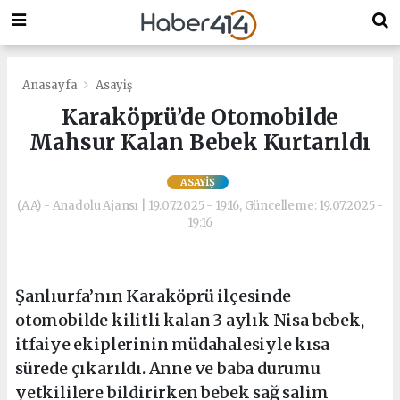
Anasayfa
Asayiş
Karaköprü’de Otomobilde
Mahsur Kalan Bebek Kurtarıldı
ASAYIŞ
(AA) - Anadolu Ajansı | 19.07.2025 - 19:16, Güncelleme: 19.07.2025 -
19:16
Şanlıurfa’nın Karaköprü ilçesinde
otomobilde kilitli kalan 3 aylık Nisa bebek,
itfaiye ekiplerinin müdahalesiyle kısa
sürede çıkarıldı. Anne ve baba durumu
yetkililere bildirirken bebek sağ salim