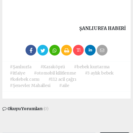
ŞANLIURFA HABERİ
#Şanlıurfa
#Karaköprü
#bebek kurtarma
#itfaiye
#otomobil kilitlenme
#3 aylık bebek
#kelebek camı
#112 acil çağrı
#Şenevler Mahallesi
#aile
Okuyu Yorumları
(0)