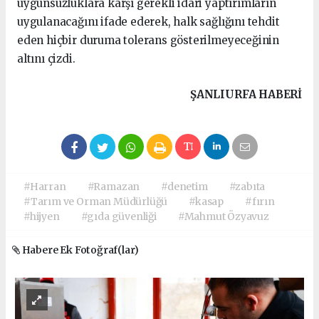
uygunsuzluklara karşı gerekli idari yaptırımların
uygulanacağını ifade ederek, halk sağlığını tehdit
eden hiçbir duruma tolerans gösterilmeyeceğinin
altını çizdi.
ŞANLIURFA HABERİ
#Harran
#Ramazan
#denetim
#zabıta
#Tarım ve Orman Müdürlüğü
#kasap
#fırın
#hijyen
#gıda güvenliği
#Mahmut Özyavuz
Habere Ek Fotoğraf(lar)