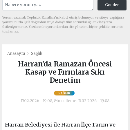
Gonder
Yorum yazarak Topluluk Kuralları’nı kabul etmiş bulunuyor ve siteye yaptığınız
yorumunuzla ilgili doğrudan veya dolaylı tüm sorumluluğu tek başınıza
üstleniyorsunuz. Yazılan tüm yorumlardan site yönetimi hiçbir şekilde sorumlu
tutulamaz.
Anasayfa
Sağlık
Harran’da Ramazan Öncesi
Kasap ve Fırınlara Sıkı
Denetim
SAĞLIK
17.02.2026 - 19:08, Güncelleme: 17.02.2026 - 19:08
Harran Belediyesi ile Harran İlçe Tarım ve