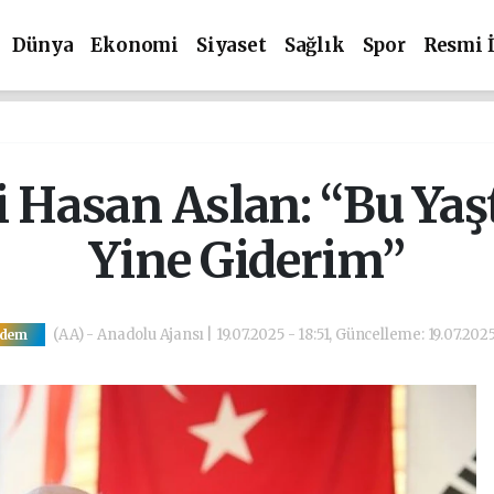
Dünya
Ekonomi
Siyaset
Sağlık
Spor
Resmi 
i Hasan Aslan: “Bu Yaş
Yine Giderim”
(AA) - Anadolu Ajansı | 19.07.2025 - 18:51, Güncelleme: 19.07.2025
dem