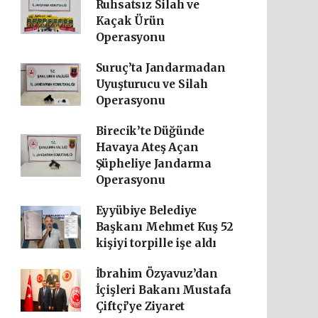
Ruhsatsız Silah ve
Kaçak Ürün
Operasyonu
Suruç’ta Jandarmadan
Uyuşturucu ve Silah
Operasyonu
Birecik’te Düğünde
Havaya Ateş Açan
Şüpheliye Jandarma
Operasyonu
Eyyübiye Belediye
Başkanı Mehmet Kuş 52
kişiyi torpille işe aldı
İbrahim Özyavuz’dan
İçişleri Bakanı Mustafa
Çiftçi’ye Ziyaret