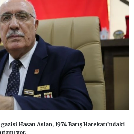
s gazisi Hasan Aslan, 1974 Barış Harekatı’ndaki
nutamıyor.