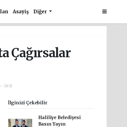
İlan
Asayiş
Diğer
ta Çağırsalar
 - 18:51
İlginizi Çekebilir
Haliliye Belediyesi
Basın Yayın