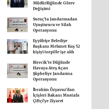
Müdürlüğünde Görev
Değişimi
Suruç’ta Jandarmadan
Uyuşturucu ve Silah
Operasyonu
Eyyübiye Belediye
Başkanı Mehmet Kuş 52
kişiyi torpille işe aldı
Birecik’te Düğünde
Havaya Ateş Açan
Şüpheliye Jandarma
Operasyonu
İbrahim Özyavuz’dan
İçişleri Bakanı Mustafa
Çiftçi’ye Ziyaret