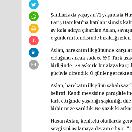
Şanlıurfa’da yaşayan 71 yaşındaki Ha
Barış Harekatı’na katılan isimsiz ka
ay kala adaya çıkarılan Aslan, savaşı
o günlerin kendisinde bıraktığı izler
Aslan, harekatın ilk gününde karşıları
olduğunu ancak sadece 650 Türk asker
birliğinde 128 askerle bir alaya kar
gücüyle direndik. O günler gerçekten 
Aslan, harekatın ilk günü sabah saatl
belirtti. Kendi mevzisine paraşütle i
fark ettiğinde yaşadığı şaşkınlığı di
birbirimize sarıldık. Ne yazık ki arka
Hasan Aslan, kentteki okullarda genç
sevgisini aşılamaya devam ediyor. “O