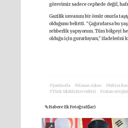
görevimiz sadece cephede değil, hafı
Gazilik unvanını bir ömür onurla taşı
olduğunu belirtti. “Çağırırlarsa bu y
rehberlik yapıyorum. Tüm bölgeyi he
olduğu için gururluyum,” ifadelerini k
#Şanlıurfa
#Hasan Aslan
#Kıbrıs Bar
#Türk Silahlı Kuvvetleri
#vatan sevgisi
Habere Ek Fotoğraf(lar)