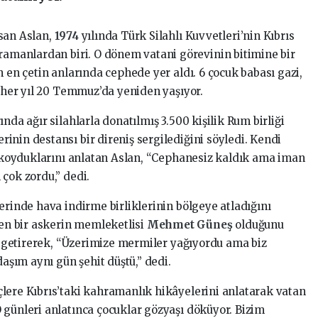
san Aslan,
1974
yılında Türk Silahlı Kuvvetleri’nin Kıbrıs
hramanlardan biri. O dönem vatani görevinin bitimine bir
n en çetin anlarında cephede yer aldı. 6 çocuk babası gazi,
i her yıl 20 Temmuz’da yeniden yaşıyor.
nda ağır silahlarla donatılmış 3.500 kişilik Rum birliği
inin destansı bir direniş sergilediğini söyledi. Kendi
şı koyduklarını anlatan Aslan, “Cephanesiz kaldık ama iman
çok zordu,” dedi.
erinde hava indirme birliklerinin bölgeye atladığını
nen bir askerin memleketlisi
Mehmet Güneş
olduğunu
le getirerek, “Üzerimize mermiler yağıyordu ama biz
daşım aynı gün şehit düştü,” dedi.
lere Kıbrıs’taki kahramanlık hikâyelerini anlatarak vatan
 günleri anlatınca çocuklar gözyaşı döküyor. Bizim