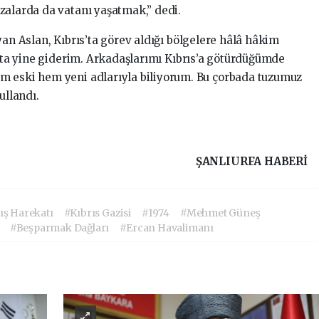
zalarda da vatanı yaşatmak,” dedi.
yan Aslan, Kıbrıs’ta görev aldığı bölgelere hâlâ hâkim
aşta yine giderim. Arkadaşlarımı Kıbrıs’a götürdüğümde
m eski hem yeni adlarıyla biliyorum. Bu çorbada tuzumuz
ullandı.
ŞANLIURFA HABERİ
ış Harekatı
#Kıbrıs Gazisi
#1974
#Mehmet Güneş
#Beşparmak Dağları
#Ercan Havalimanı