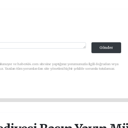
Gönder
lunuyor ve haber414.com sitesine yaptığınız yorumunuzla ilgili doğrudan veya
uz. Yazılan tüm yorumlardan site yönetimi hiçbir şekilde sorumlu tutulamaz.