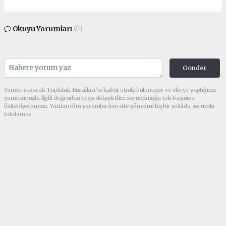
Okuyu Yorumları
(0)
Gonder
Yorum yazarak Topluluk Kuralları’nı kabul etmiş bulunuyor ve siteye yaptığınız
yorumunuzla ilgili doğrudan veya dolaylı tüm sorumluluğu tek başınıza
üstleniyorsunuz. Yazılan tüm yorumlardan site yönetimi hiçbir şekilde sorumlu
tutulamaz.
Anasayfa
Asayiş
Akçakale’de Jandarmadan
Narkotik Operasyonu: 1007
Adet Sentetik Ecza Ele
Geçirildi