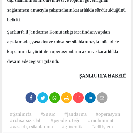
dışı silahlanmanın önlenmesi ve toplum güvenliğinin
sağlanması amacıyla çalışmaların kararlılıkla sürdürüldüğünü
belirtti.
Şanlıurfa İl Jandarma Komutanlığı tarafından yapılan
açıklamada, yasa dışı ve ruhsatsız silahlanmayla mücadele
kapsamında yürütülen operasyonların azim ve kararlılıkla
devam edeceği vurgulandı.
ŞANLIURFA HABERİ
#Şanlıurfa
#Suruç
#jandarma
#operasyon
#ruhsatsız silah
#piyade tüfeği
#mühimmat
#yasa dışı silahlanma
#güvenlik
#adli işlem