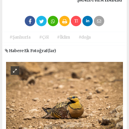
#Şanlıurfa
#Çöl
#İklim
#doğa
Habere Ek Fotoğraf(lar)