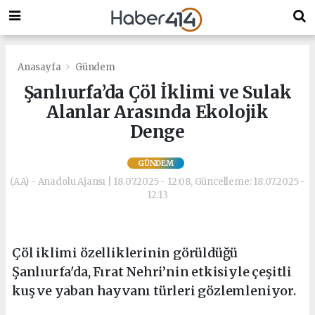
Anasayfa
Gündem
Şanlıurfa’da Çöl İklimi ve Sulak
Alanlar Arasında Ekolojik
Denge
GÜNDEM
(AA) - Anadolu Ajansı | 18.07.2025 - 12:08, Güncelleme: 18.07.2025 -
12:13
Çöl iklimi özelliklerinin görüldüğü
Şanlıurfa'da, Fırat Nehri’nin etkisiyle çeşitli
kuş ve yaban hayvanı türleri gözlemleniyor.