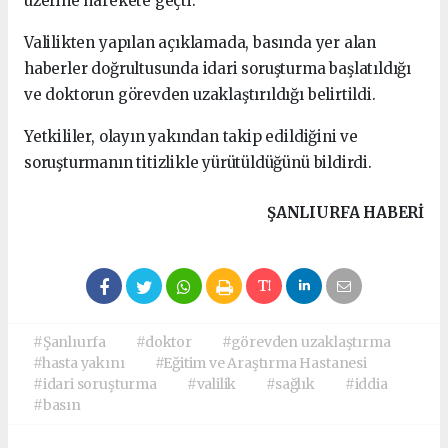
üzerine harekete geçti.
Valilikten yapılan açıklamada, basında yer alan
haberler doğrultusunda idari soruşturma başlatıldığı
ve doktorun görevden uzaklaştırıldığı belirtildi.
Yetkililer, olayın yakından takip edildiğini ve
soruşturmanın titizlikle yürütüldüğünü bildirdi.
ŞANLIURFA HABERİ
#Şanlıurfa
#doktor
#görevden uzaklaştırma
#hasta yakını
#Eğitim ve Araştırma Hastanesi
#idari soruşturma
#valilik
#sağlık
#iddia
#basın