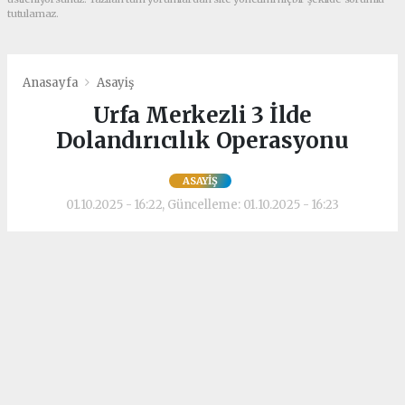
tutulamaz.
Anasayfa
Asayiş
Urfa Merkezli 3 İlde
Dolandırıcılık Operasyonu
ASAYIŞ
01.10.2025 - 16:22, Güncelleme: 01.10.2025 - 16:23
Şanlıurfa İl Emniyet Müdürlüğü Siber
Suçlarla Mücadele Şubesi, çocukların dijital
ortamda korunması ve nitelikli
dolandırıcılık suçları kapsamında sahte
beyaz eşya ilanıyla dolandırıcılık yapan
şahıslara operasyon düzenledi.