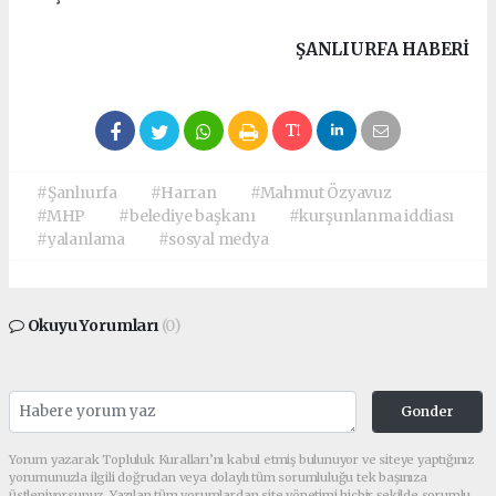
ŞANLIURFA HABERİ
#Şanlıurfa
#Harran
#Mahmut Özyavuz
#MHP
#belediye başkanı
#kurşunlanma iddiası
#yalanlama
#sosyal medya
Okuyu Yorumları
(0)
Gonder
Yorum yazarak Topluluk Kuralları’nı kabul etmiş bulunuyor ve siteye yaptığınız
yorumunuzla ilgili doğrudan veya dolaylı tüm sorumluluğu tek başınıza
üstleniyorsunuz. Yazılan tüm yorumlardan site yönetimi hiçbir şekilde sorumlu