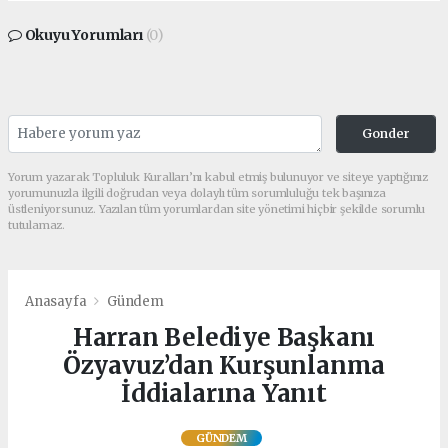
Okuyu Yorumları
(0)
Gonder
Yorum yazarak Topluluk Kuralları’nı kabul etmiş bulunuyor ve siteye yaptığınız
yorumunuzla ilgili doğrudan veya dolaylı tüm sorumluluğu tek başınıza
üstleniyorsunuz. Yazılan tüm yorumlardan site yönetimi hiçbir şekilde sorumlu
tutulamaz.
Anasayfa
Gündem
Harran Belediye Başkanı
Özyavuz’dan Kurşunlanma
İddialarına Yanıt
GÜNDEM