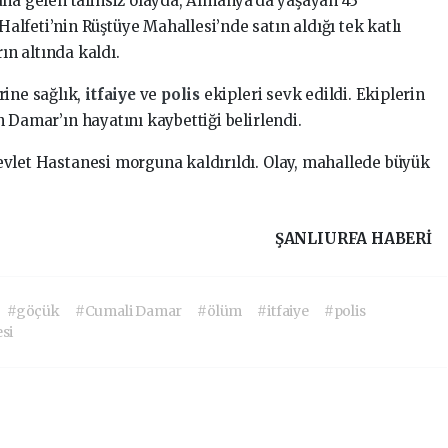
na gelen talihsiz olayda, Almanya’da yaşayan 43
lfeti’nin Rüştüye Mahallesi’nde satın aldığı tek katlı
n altında kaldı.
rine sağlık,
itfaiye
ve
polis
ekipleri sevk edildi. Ekiplerin
n Damar’ın hayatını kaybettiği belirlendi.
vlet Hastanesi morguna kaldırıldı. Olay, mahallede büyük
ŞANLIURFA HABERİ
#göçük
#Cumali Damar
#ölüm
#itfaiye
#polis
si