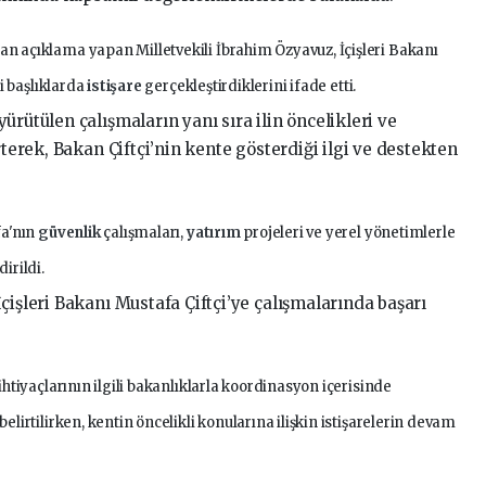
n açıklama yapan Milletvekili İbrahim Özyavuz, İçişleri Bakanı
li başlıklarda
istişare
gerçekleştirdiklerini ifade etti.
ürütülen çalışmaların yanı sıra ilin öncelikleri ve
rterek, Bakan Çiftçi’nin kente gösterdiği ilgi ve destekten
fa'nın
güvenlik
çalışmaları,
yatırım
projeleri ve yerel yönetimlerle
irildi.
çişleri Bakanı Mustafa Çiftçi’ye çalışmalarında başarı
htiyaçlarının ilgili bakanlıklarla koordinasyon içerisinde
lirtilirken, kentin öncelikli konularına ilişkin istişarelerin devam