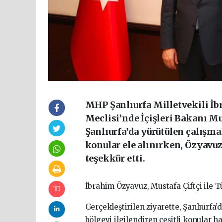
MHP Şanlıurfa Milletvekili İ
Meclisi’nde İçişleri Bakanı Mu
Şanlıurfa’da yürütülen çalışmal
konular ele alınırken, Özyavu
teşekkür etti.
İbrahim Özyavuz, Mustafa Çiftçi ile T
Gerçekleştirilen ziyarette, Şanlıurfa’
bölgeyi ilgilendiren çeşitli konular