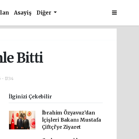
İlan
Asayiş
Diğer
e Bitti
 - 17:34
İlginizi Çekebilir
İbrahim Özyavuz’dan
İçişleri Bakanı Mustafa
Çiftçi’ye Ziyaret