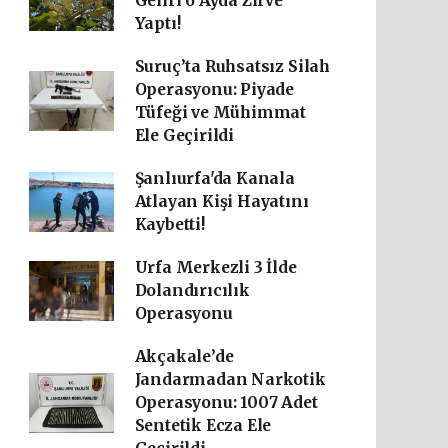
Geliri 6 Ayda Zirve
Yaptı!
Suruç’ta Ruhsatsız Silah
Operasyonu: Piyade
Tüfeği ve Mühimmat
Ele Geçirildi
Şanlıurfa'da Kanala
Atlayan Kişi Hayatını
Kaybetti!
Urfa Merkezli 3 İlde
Dolandırıcılık
Operasyonu
Akçakale’de
Jandarmadan Narkotik
Operasyonu: 1007 Adet
Sentetik Ecza Ele