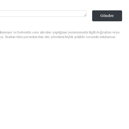
Gönder
lunuyor ve haber414.com sitesine yaptığınız yorumunuzla ilgili doğrudan veya
uz. Yazılan tüm yorumlardan site yönetimi hiçbir şekilde sorumlu tutulamaz.