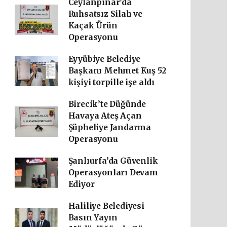
Ceylanpınar’da
Ruhsatsız Silah ve
Kaçak Ürün
Operasyonu
Eyyübiye Belediye
Başkanı Mehmet Kuş 52
kişiyi torpille işe aldı
Birecik’te Düğünde
Havaya Ateş Açan
Şüpheliye Jandarma
Operasyonu
Şanlıurfa’da Güvenlik
Operasyonları Devam
Ediyor
Haliliye Belediyesi
Basın Yayın