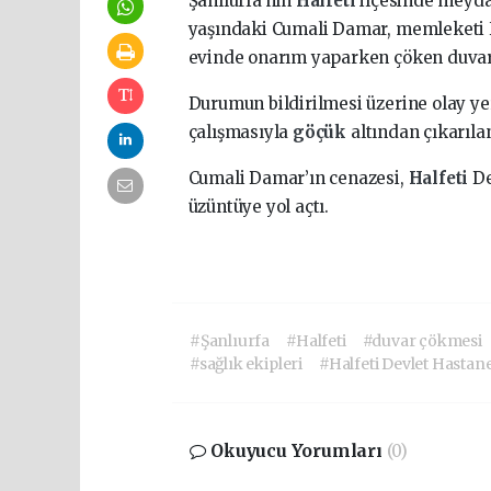
Şanlıurfa’nın
Halfeti
ilçesinde meyda
yaşındaki Cumali Damar, memleketi Ha
evinde onarım yaparken çöken duvarı
Durumun bildirilmesi üzerine olay ye
çalışmasıyla
göçük
altından çıkarıla
Cumali Damar’ın cenazesi,
Halfeti
De
üzüntüye yol açtı.
#Şanlıurfa
#Halfeti
#duvar çökmesi
#sağlık ekipleri
#Halfeti Devlet Hastane
Okuyucu Yorumları
(0)