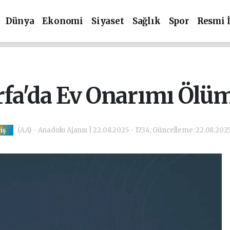
Dünya
Ekonomi
Siyaset
Sağlık
Spor
Resmi 
rfa'da Ev Onarımı Ölüml
(AA) - Anadolu Ajansı | 22.08.2025 - 17:34, Güncelleme: 22.08.2025
iş