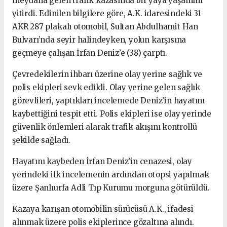
meydana gelen trafik kazasında bir yaya yaşamını
yitirdi. Edinilen bilgilere göre, A.K. idaresindeki 31
AKR 287 plakalı otomobil, Sultan Abdulhamit Han
Bulvarı’nda seyir halindeyken, yolun karşısına
geçmeye çalışan İrfan Deniz’e (38) çarptı.
Çevredekilerin ihbarı üzerine olay yerine sağlık ve
polis ekipleri sevk edildi. Olay yerine gelen sağlık
görevlileri, yaptıkları incelemede Deniz’in hayatını
kaybettiğini tespit etti. Polis ekipleri ise olay yerinde
güvenlik önlemleri alarak trafik akışını kontrollü
şekilde sağladı.
Hayatını kaybeden İrfan Deniz’in cenazesi, olay
yerindeki ilk incelemenin ardından otopsi yapılmak
üzere Şanlıurfa Adli Tıp Kurumu morguna götürüldü.
Kazaya karışan otomobilin sürücüsü A.K., ifadesi
alınmak üzere polis ekiplerince gözaltına alındı.