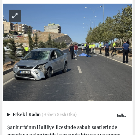
Erkek
|
Kadın
(Haberi Sesli Oku)
Şanlıurfa’nın Haliliye ilçesinde sabah saatlerinde