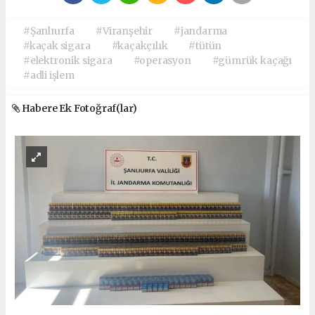
#Şanlıurfa
#Viranşehir
#jandarma
#kaçak sigara
#kaçakçılık
#tütün
#elektronik sigara
#operasyon
#gümrük kaçağı
#adli işlem
Habere Ek Fotoğraf(lar)