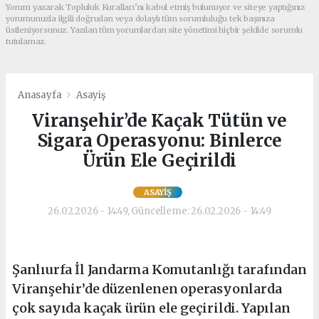
Yorum yazarak Topluluk Kuralları’nı kabul etmiş bulunuyor ve siteye yaptığınız
yorumunuzla ilgili doğrudan veya dolaylı tüm sorumluluğu tek başınıza
üstleniyorsunuz. Yazılan tüm yorumlardan site yönetimi hiçbir şekilde sorumlu
tutulamaz.
Anasayfa
Asayiş
Viranşehir’de Kaçak Tütün ve
Sigara Operasyonu: Binlerce
Ürün Ele Geçirildi
ASAYIŞ
26.02.2026 - 14:49, Güncelleme: 26.02.2026 - 14:49
Şanlıurfa İl Jandarma Komutanlığı tarafından
Viranşehir’de düzenlenen operasyonlarda
çok sayıda kaçak ürün ele geçirildi. Yapılan