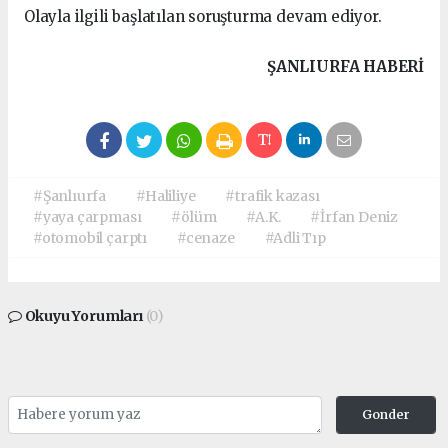
Olayla ilgili başlatılan soruşturma devam ediyor.
ŞANLIURFA HABERİ
#Şanlıurfa
#Haliliye
#trafik kazası
#yaya çarpması
#ölüm
#A.K.
#İrfan Deniz
#otomobil çarptı
#cenaze
#Adli Tıp
Okuyu Yorumları
(0)
Gonder