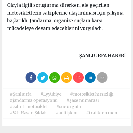
Olayla ilgili soruşturma sürerken, ele geçirilen
motosikletlerin sahiplerine ulaştırılması için çalışma
başlatıldı. Jandarma, organize suçlara karşı
mücadeleye devam edeceklerini vurguladı.
ŞANLIURFA HABERİ
#Şanlıurfa
#Eyyübiye
#motosiklet hırsızlığı
#jandarma operasyonu
#şase numarası
#çalıntı motosiklet
#suç örgütü
#Vali Hasan Şıldak
#adli işlem
#trafikten men