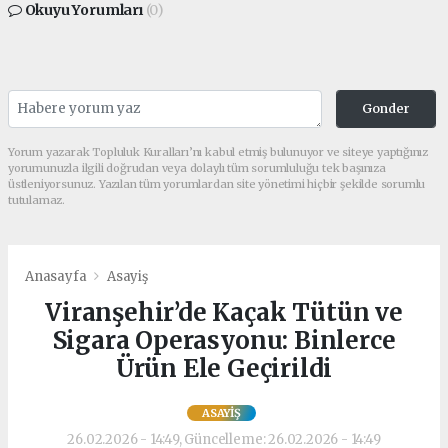
Okuyu Yorumları
(0)
Gonder
Yorum yazarak Topluluk Kuralları’nı kabul etmiş bulunuyor ve siteye yaptığınız
yorumunuzla ilgili doğrudan veya dolaylı tüm sorumluluğu tek başınıza
üstleniyorsunuz. Yazılan tüm yorumlardan site yönetimi hiçbir şekilde sorumlu
tutulamaz.
Anasayfa
Asayiş
Viranşehir’de Kaçak Tütün ve
Sigara Operasyonu: Binlerce
Ürün Ele Geçirildi
ASAYIŞ
26.02.2026 - 14:49, Güncelleme: 26.02.2026 - 14:49