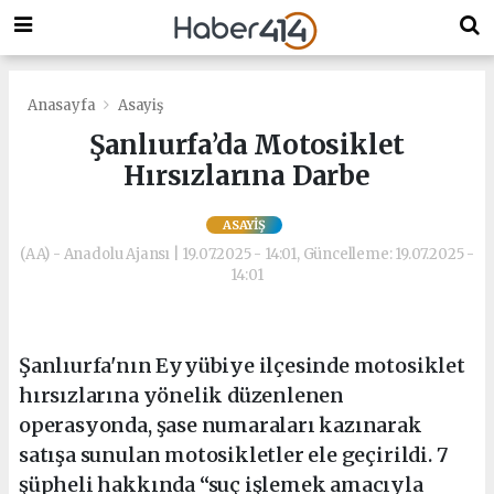
Anasayfa
Asayiş
Şanlıurfa’da Motosiklet
Hırsızlarına Darbe
ASAYIŞ
(AA) - Anadolu Ajansı | 19.07.2025 - 14:01, Güncelleme: 19.07.2025 -
14:01
Şanlıurfa'nın Eyyübiye ilçesinde motosiklet
hırsızlarına yönelik düzenlenen
operasyonda, şase numaraları kazınarak
satışa sunulan motosikletler ele geçirildi. 7
şüpheli hakkında “suç işlemek amacıyla