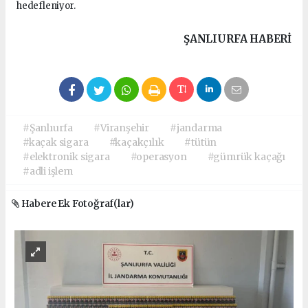
hedefleniyor.
ŞANLIURFA HABERİ
#Şanlıurfa
#Viranşehir
#jandarma
#kaçak sigara
#kaçakçılık
#tütün
#elektronik sigara
#operasyon
#gümrük kaçağı
#adli işlem
Habere Ek Fotoğraf(lar)