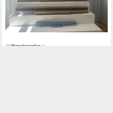
Okuyu Yorumları
(0)
Gonder
Yorum yazarak Topluluk Kuralları’nı kabul etmiş bulunuyor ve siteye
yaptığınız yorumunuzla ilgili doğrudan veya dolaylı tüm sorumluluğu tek
başınıza üstleniyorsunuz. Yazılan tüm yorumlardan site yönetimi hiçbir
şekilde sorumlu tutulamaz.