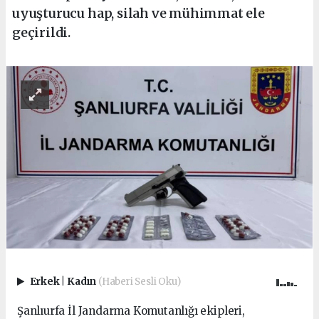
uyuşturucu hap, silah ve mühimmat ele
geçirildi.
Erkek
|
Kadın
(Haberi Sesli Oku)
Şanlıurfa İl Jandarma Komutanlığı ekipleri,