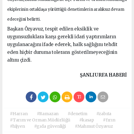
ekiplerinin ortaklaşa yürüttüğü denetimlerin aralıksız devam
edeceğini belirtti.
Başkan Özyavuz, tespit edilen eksiklik ve
uygunsuzluklara karşı gerekli idari yaptırımların
uygulanacağını ifade ederek, halk sağlığını tehdit
eden hiçbir duruma tolerans gösterilmeyeceğinin
altını çizdi.
ŞANLIURFA HABERİ
#Harran
#Ramazan
#denetim
#zabıta
#Tarım ve Orman Müdürlüğü
#kasap
#fırın
#hijyen
#gıda güvenliği
#Mahmut Özyavuz