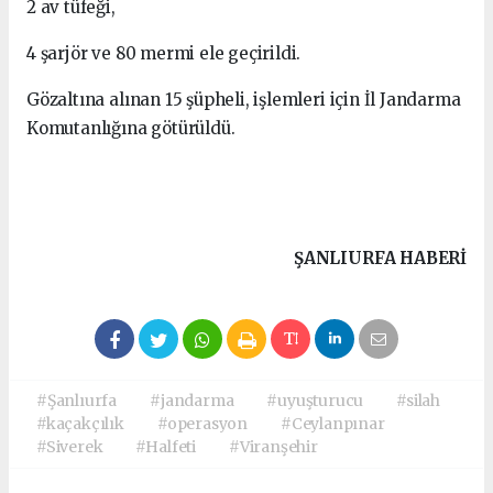
2 av tüfeği,
4 şarjör ve 80 mermi ele geçirildi.
Gözaltına alınan 15 şüpheli, işlemleri için İl Jandarma
Komutanlığına götürüldü.
ŞANLIURFA HABERİ
#Şanlıurfa
#jandarma
#uyuşturucu
#silah
#kaçakçılık
#operasyon
#Ceylanpınar
#Siverek
#Halfeti
#Viranşehir