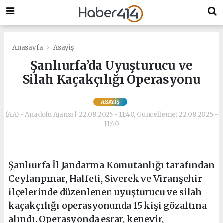
Anasayfa
Asayiş
Şanlıurfa’da Uyuşturucu ve
Silah Kaçakçılığı Operasyonu
ASAYIŞ
(AA) - Anadolu Ajansı | 22.08.2025 - 11:40, Güncelleme: 22.08.2025 -
11:40
Şanlıurfa İl Jandarma Komutanlığı tarafından
Ceylanpınar, Halfeti, Siverek ve Viranşehir
ilçelerinde düzenlenen uyuşturucu ve silah
kaçakçılığı operasyonunda 15 kişi gözaltına
alındı. Operasyonda esrar, kenevir,