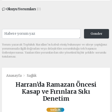
Okuyu Yorumları
(0)
Gonder
Yorum yazarak Topluluk Kuralları’nı kabul etmiş bulunuyor ve siteye yaptığınız
yorumunuzla ilgili doğrudan veya dolaylı tüm sorumluluğu tek başınıza
üstleniyorsunuz. Yazılan tüm yorumlardan site yönetimi hiçbir şekilde sorumlu
tutulamaz.
Anasayfa
Sağlık
Harran’da Ramazan Öncesi
Kasap ve Fırınlara Sıkı
Denetim
SAĞLIK