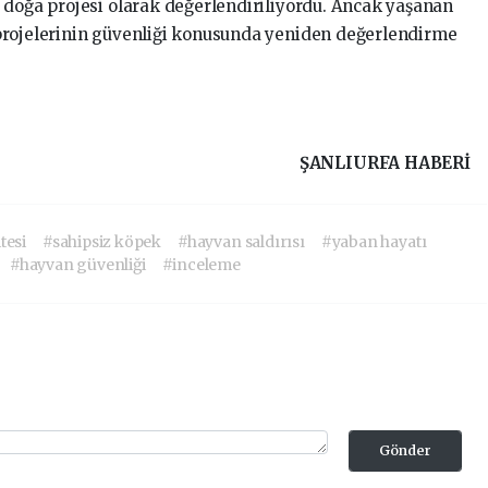
 doğa projesi olarak değerlendiriliyordu. Ancak yaşanan
rojelerinin güvenliği konusunda yeniden değerlendirme
ŞANLIURFA HABERİ
tesi
#sahipsiz köpek
#hayvan saldırısı
#yaban hayatı
#hayvan güvenliği
#inceleme
Gönder