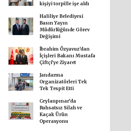
kişiyi torpille işe aldı
Haliliye Belediyesi
Basın Yayın
Müdürlüğünde Görev
Değişimi
İbrahim Özyavuz’dan
İçişleri Bakanı Mustafa
Çiftçi’ye Ziyaret
Jandarma
Organizatörleri Tek
Tek Tespit Etti
Ceylanpınar’da
Ruhsatsız Silah ve
Kaçak Ürün
Operasyonu