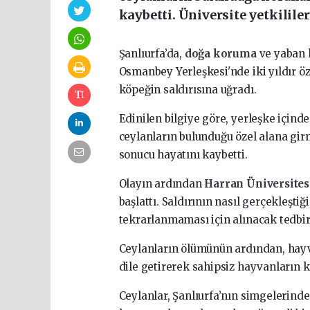
kaybetti. Üniversite yetkilileri
Şanlıurfa’da,
doğa koruma
ve yaban 
Osmanbey Yerleşkesi'nde iki yıldır öze
köpeğin saldırısına uğradı.
Edinilen bilgiye göre, yerleşke için
ceylanların bulunduğu özel alana girm
sonucu hayatını kaybetti.
Olayın ardından
Harran Üniversite
başlattı. Saldırının nasıl gerçekleşti
tekrarlanmaması için alınacak tedbirle
Ceylanların ölümünün ardından, hayv
dile getirerek sahipsiz hayvanların k
Ceylanlar, Şanlıurfa’nın simgelerinden