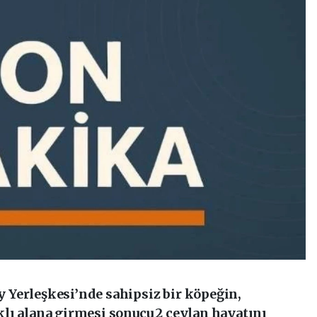
Yerleşkesi’nde sahipsiz bir köpeğin,
lı alana girmesi sonucu 2 ceylan hayatını