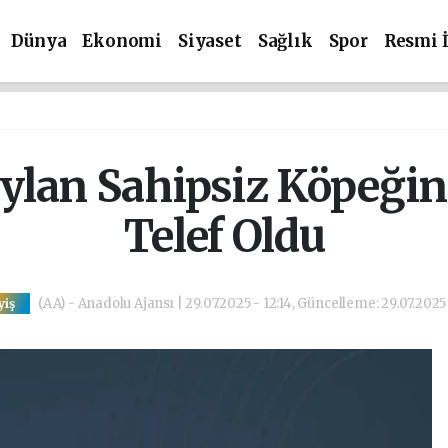
Dünya
Ekonomi
Siyaset
Sağlık
Spor
Resmi 
eylan Sahipsiz Köpeğin 
Telef Oldu
(AA) - Anadolu Ajansı | 29.07.2025 - 12:14, Güncelleme: 29.07.2025 
yiş