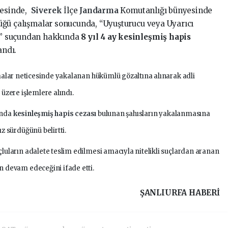
çesinde,
Siverek
İlçe
Jandarma
Komutanlığı bünyesinde
tüğü çalışmalar sonucunda, “Uyuşturucu veya Uyarıcı
a” suçundan hakkında
8 yıl 4 ay kesinleşmiş hapis
andı.
ışmalar neticesinde yakalanan hükümlü gözaltına alınarak adli
 üzere işlemlere alındı.
ında
kesinleşmiş hapis cezası
bulunan şahısların yakalanmasına
z sürdüğünü belirtti.
luların adalete teslim edilmesi amacıyla nitelikli suçlardan aranan
n devam edeceğini ifade etti.
ŞANLIURFA HABERİ