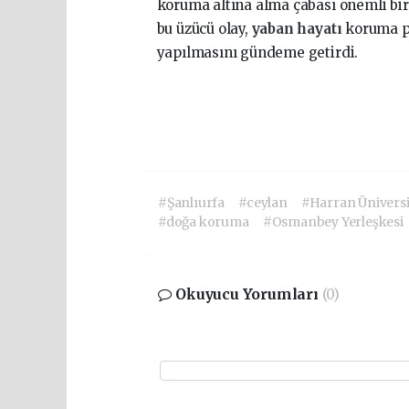
koruma altına alma çabası önemli bir
bu üzücü olay,
yaban hayatı
koruma p
yapılmasını gündeme getirdi.
#Şanlıurfa
#ceylan
#Harran Üniversi
#doğa koruma
#Osmanbey Yerleşkesi
Okuyucu Yorumları
(0)