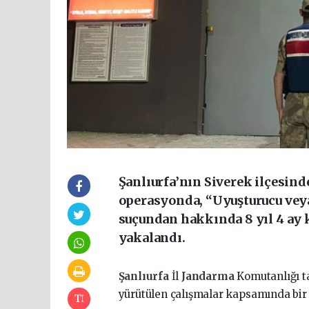
Şanlıurfa’nın Siverek ilçesin
operasyonda, “Uyuşturucu vey
suçundan hakkında 8 yıl 4 ay 
yakalandı.
Şanlıurfa
İl
Jandarma
Komutanlığı t
yürütülen çalışmalar kapsamında bi