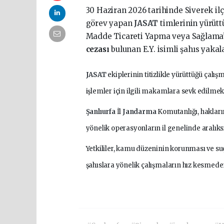
30 Haziran 2026 tarihinde Siverek il
görev yapan
JASAT
timlerinin yürüt
Madde Ticareti Yapma veya Sağlam
cezası
bulunan E.Y. isimli şahıs yakal
JASAT
ekiplerinin titizlikle yürüttüğü çal
işlemler için ilgili makamlara sevk edilmek
Şanlıurfa
İl
Jandarma
Komutanlığı, haklar
yönelik operasyonların il genelinde aralıksı
Yetkililer, kamu düzeninin korunması ve suç
şahıslara yönelik çalışmaların hız kesmede