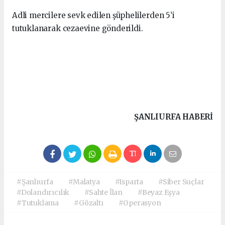
Adli mercilere sevk edilen şüphelilerden 5’i
tutuklanarak cezaevine gönderildi.
ŞANLIURFA HABERİ
#Şanlıurfa
#Malatya
#Isparta
#Siber Suçlar
#Dolandırıcılık
#Sahte İlan
#Beyaz Eşya
#Tutuklama
#Gözaltı
#Operasyon