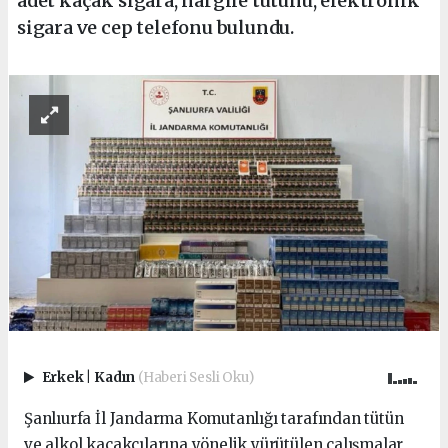
adet kaçak sigara, nargile tütünü, elektronik
sigara ve cep telefonu bulundu.
Erkek
|
Kadın
(Haberi Sesli Oku)
Şanlıurfa İl Jandarma Komutanlığı tarafından tütün
ve alkol kaçakçılarına yönelik yürütülen çalışmalar