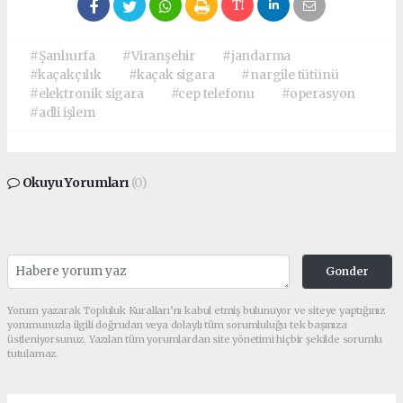
#Şanlıurfa
#Viranşehir
#jandarma
#kaçakçılık
#kaçak sigara
#nargile tütünü
#elektronik sigara
#cep telefonu
#operasyon
#adli işlem
Okuyu Yorumları
(0)
Gonder
Yorum yazarak Topluluk Kuralları’nı kabul etmiş bulunuyor ve siteye yaptığınız
yorumunuzla ilgili doğrudan veya dolaylı tüm sorumluluğu tek başınıza
üstleniyorsunuz. Yazılan tüm yorumlardan site yönetimi hiçbir şekilde sorumlu
tutulamaz.