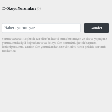
Okuyu Yorumları
(0)
Gonder
Yorum yazarak Topluluk Kuralları’nı kabul etmiş bulunuyor ve siteye yaptığınız
yorumunuzla ilgili doğrudan veya dolaylı tüm sorumluluğu tek başınıza
üstleniyorsunuz. Yazılan tüm yorumlardan site yönetimi hiçbir şekilde sorumlu
tutulamaz.
Anasayfa
Asayiş
Viranşehir’de Kaçak Tütün ve
Sigara Operasyonu: Binlerce
Ürün Ele Geçirildi
ASAYIŞ
26.02.2026 - 14:49, Güncelleme: 26.02.2026 - 14:49