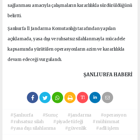
sağlanması amacıyla çalışmaların kararlılıkla sürdürüldüğünü
belirtti.
Şanlıurfa İl Jandarma Komutanlığı tarafından yapılan
açıklamada, yasa dışı ve ruhsatsız silahlanmayla mücadele
kapsamında yürütülen operasyonların azim ve kararlılıkla
devam edeceği vurgulandı.
ŞANLIURFA HABERİ
#Şanlıurfa
#Suruç
#jandarma
#operasyon
#ruhsatsız silah
#piyade tüfeği
#mühimmat
#yasa dışı silahlanma
#güvenlik
#adli işlem