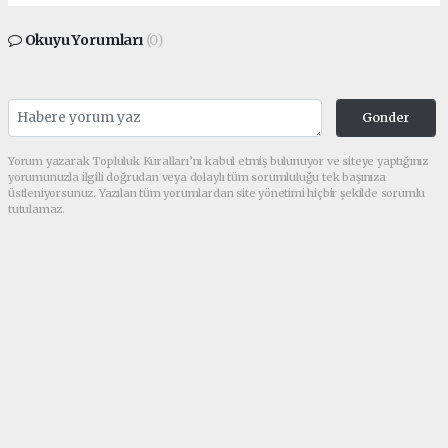
Okuyu Yorumları
(0)
Gonder
Yorum yazarak Topluluk Kuralları’nı kabul etmiş bulunuyor ve siteye yaptığınız
yorumunuzla ilgili doğrudan veya dolaylı tüm sorumluluğu tek başınıza
üstleniyorsunuz. Yazılan tüm yorumlardan site yönetimi hiçbir şekilde sorumlu
tutulamaz.
Anasayfa
Ekonomi
Türkiye’nin Fıstık Geliri 6
Ayda Zirve Yaptı!
EKONOMI
(AA) - Anadolu Ajansı | 06.07.2025 - 16:27, Güncelleme: 06.07.2025 -
16:32