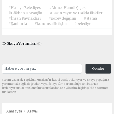
#Haliliye Belediyesi
#Ahmet Hamdi Çiçek
#Gökhan Hocaoğlu
#Basın Yayın ve Halkla İlişkiler
#İnsan Kaynakları
#görev değişimi
#atama
#Şanlıurfa
#kurumsal iletişim
#belediye
Okuyu Yorumları
(0)
Gonder
Yorum yazarak Topluluk Kuralları’nı kabul etmiş bulunuyor ve siteye yaptığınız
yorumunuzla ilgili doğrudan veya dolaylı tüm sorumluluğu tek başınıza
üstleniyorsunuz. Yazılan tüm yorumlardan site yönetimi hiçbir şekilde sorumlu
tutulamaz.
Anasayfa
Asayiş