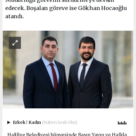
edecek. Boşalan göreve ise Gökhan Hocaoğlu
atandı.
Erkek
|
Kadın
(Haberi Sesli Oku)
Haliliye Belediyesi bünyesinde Basın Yayın ve Halkla