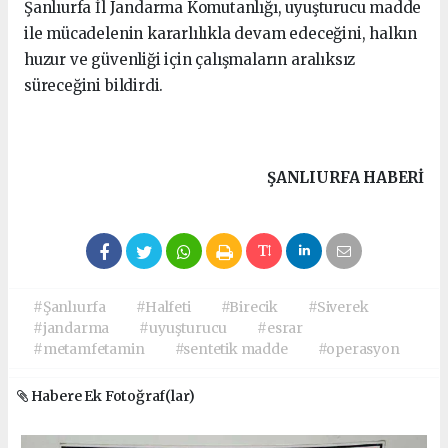
Şanlıurfa İl Jandarma Komutanlığı, uyuşturucu madde
ile mücadelenin kararlılıkla devam edeceğini, halkın
huzur ve güvenliği için çalışmaların aralıksız
süreceğini bildirdi.
ŞANLIURFA HABERİ
#Şanlıurfa
#Halfeti
#Birecik
#Siverek
#jandarma
#uyuşturucu
#esrar
#metamfetamin
#sentetik madde
#operasyon
Habere Ek Fotoğraf(lar)