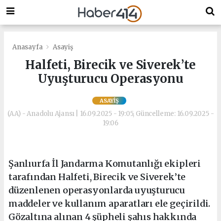
Anasayfa
Asayiş
Halfeti, Birecik ve Siverek’te
Uyuşturucu Operasyonu
ASAYIŞ
(AA) - Anadolu Ajansı | 16.09.2025 - 19:05, Güncelleme: 16.09.2025 -
19:06
Şanlıurfa İl Jandarma Komutanlığı ekipleri
tarafından Halfeti, Birecik ve Siverek’te
düzenlenen operasyonlarda uyuşturucu
maddeler ve kullanım aparatları ele geçirildi.
Gözaltına alınan 4 şüpheli şahıs hakkında