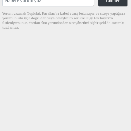
Gonder
Yorum yazarak Topluluk Kuralları’nı kabul etmiş bulunuyor ve siteye yaptığınız
yorumunuzla ilgili doğrudan veya dolaylı tüm sorumluluğu tek başınıza
üstleniyorsunuz. Yazılan tüm yorumlardan site yönetimi hiçbir şekilde sorumlu
tutulamaz.
Anasayfa
Asayiş
Urfa Merkezli 3 İlde
Dolandırıcılık Operasyonu
ASAYIŞ
01.10.2025 - 16:22, Güncelleme: 01.10.2025 - 16:23
Şanlıurfa İl Emniyet Müdürlüğü Siber
Suçlarla Mücadele Şubesi, çocukların dijital
ortamda korunması ve nitelikli