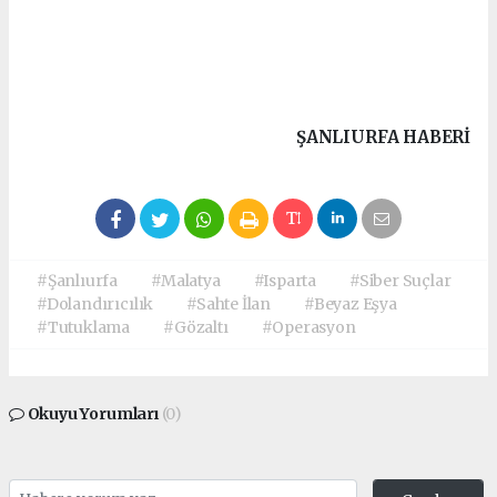
ŞANLIURFA HABERİ
#Şanlıurfa
#Malatya
#Isparta
#Siber Suçlar
#Dolandırıcılık
#Sahte İlan
#Beyaz Eşya
#Tutuklama
#Gözaltı
#Operasyon
Okuyu Yorumları
(0)