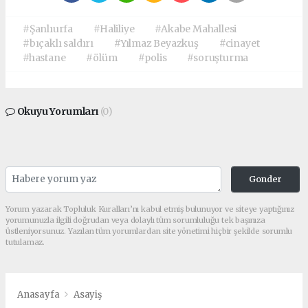
#Şanlıurfa
#Haliliye
#Akabe Mahallesi
#bıçaklı saldırı
#Yılmaz Beyazkuş
#cinayet
#hastane
#ölüm
#polis
#soruşturma
Okuyu Yorumları
(0)
Gonder
Yorum yazarak Topluluk Kuralları’nı kabul etmiş bulunuyor ve siteye yaptığınız
yorumunuzla ilgili doğrudan veya dolaylı tüm sorumluluğu tek başınıza
üstleniyorsunuz. Yazılan tüm yorumlardan site yönetimi hiçbir şekilde sorumlu
tutulamaz.
Anasayfa
Asayiş