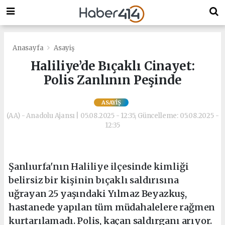
Anasayfa
Asayiş
Haliliye’de Bıçaklı Cinayet:
Polis Zanlının Peşinde
ASAYIŞ
(AA) - Anadolu Ajansı | 05.08.2025 - 12:35, Güncelleme: 05.08.2025 -
12:35
Şanlıurfa'nın Haliliye ilçesinde kimliği
belirsiz bir kişinin bıçaklı saldırısına
uğrayan 25 yaşındaki Yılmaz Beyazkuş,
hastanede yapılan tüm müdahalelere rağmen
kurtarılamadı. Polis, kaçan saldırganı arıyor.