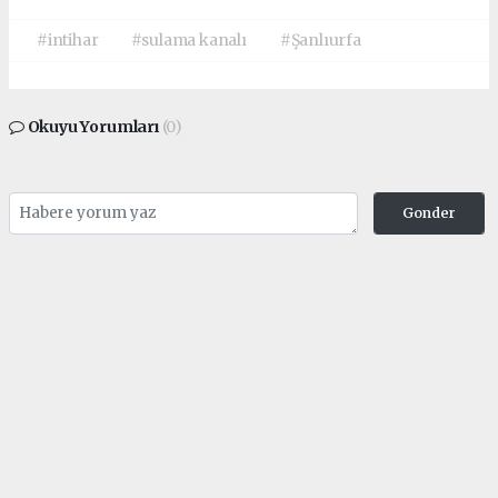
#intihar
#sulama kanalı
#Şanlıurfa
Okuyu Yorumları
(0)
Gonder
Yorum yazarak Topluluk Kuralları’nı kabul etmiş bulunuyor ve siteye yaptığınız
yorumunuzla ilgili doğrudan veya dolaylı tüm sorumluluğu tek başınıza
üstleniyorsunuz. Yazılan tüm yorumlardan site yönetimi hiçbir şekilde sorumlu
tutulamaz.
Anasayfa
Sağlık
Harran’da Ramazan Öncesi
Kasap ve Fırınlara Sıkı