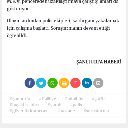
M.K.’yi pencereden uzaklaştırmaya çalıştığı anları da
gösteriyor.
Olayın ardından polis ekipleri, saldırganı yakalamak
için çalışma başlattı. Soruşturmanın devam ettiği
öğrenildi.
ŞANLIURFA HABERİ
#Şanlıurfa
#Haliliye
#minibüs
#şoför
#bıçaklı saldırı
#yaralı
#polis
#güvenlik kamerası
#hastane
#soruşturma