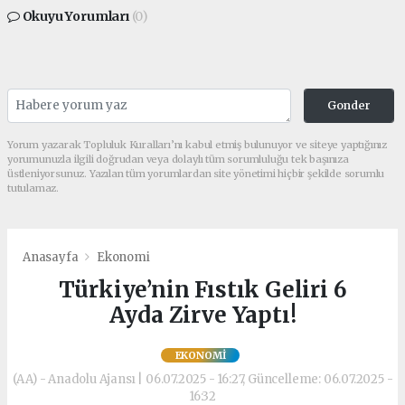
Okuyu Yorumları
(0)
Gonder
Yorum yazarak Topluluk Kuralları’nı kabul etmiş bulunuyor ve siteye yaptığınız
yorumunuzla ilgili doğrudan veya dolaylı tüm sorumluluğu tek başınıza
üstleniyorsunuz. Yazılan tüm yorumlardan site yönetimi hiçbir şekilde sorumlu
tutulamaz.
Anasayfa
Ekonomi
Türkiye’nin Fıstık Geliri 6
Ayda Zirve Yaptı!
EKONOMI
(AA) - Anadolu Ajansı | 06.07.2025 - 16:27, Güncelleme: 06.07.2025 -
16:32