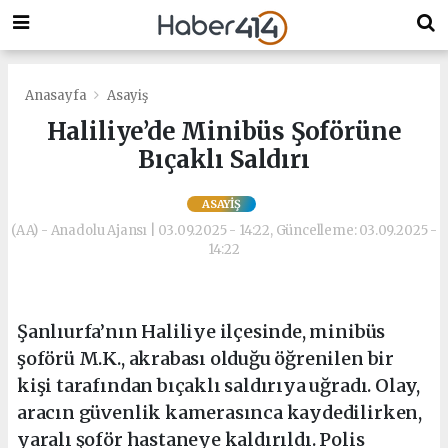
Anasayfa
Asayiş
Haliliye’de Minibüs Şoförüne
Bıçaklı Saldırı
ASAYIŞ
(AA) - Anadolu Ajansı | 03.09.2025 - 14:22, Güncelleme: 03.09.2025 -
14:22
Şanlıurfa’nın Haliliye ilçesinde, minibüs
şoförü M.K., akrabası olduğu öğrenilen bir
kişi tarafından bıçaklı saldırıya uğradı. Olay,
aracın güvenlik kamerasınca kaydedilirken,
yaralı şoför hastaneye kaldırıldı. Polis