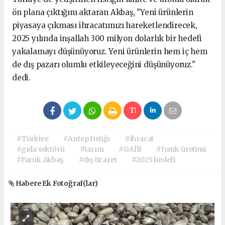
ön plana çıktığını aktaran Akbaş, "Yeni ürünlerin
piyasaya çıkması ihracatımızı hareketlendirecek,
2025 yılında inşallah 300 milyon dolarlık bir hedefi
yakalamayı düşünüyoruz. Yeni ürünlerin hem iç hem
de dış pazarı olumlu etkileyeceğini düşünüyoruz."
dedi.
#Türkiye
#Antep fıstığı
#ihracat
#gıda sektörü
#tarım
#GAİB
#fıstık üretimi
#Faruk Akbaş
#dış ticaret
#2025 hedefi
Habere Ek Fotoğraf(lar)