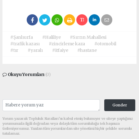
#Şanlıurfa
#Haliliye
#Sırrın Mahallesi
#trafik kazası
#zincirleme kaza
#otomobil
#tır
#yaralı
#itfaiye
#hastane
Okuyu Yorumları
(0)
Gonder
Yorum yazarak Topluluk Kuralları’nı kabul etmiş bulunuyor ve siteye yaptığınız
yorumunuzla ilgili doğrudan veya dolaylı tüm sorumluluğu tek başınıza
üstleniyorsunuz. Yazılan tüm yorumlardan site yönetimi hiçbir şekilde sorumlu
tutulamaz.