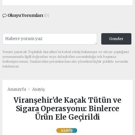
Okuyu Yorumları
(0)
Gonder
Yorum yazarak Topluluk Kuralları’nı kabul etmiş bulunuyor ve siteye yaptığınız
yorumunuzla ilgili doğrudan veya dolaylı tüm sorumluluğu tek başınıza
üstleniyorsunuz. Yazılan tüm yorumlardan site yönetimi hiçbir şekilde sorumlu
tutulamaz.
Anasayfa
Asayiş
Viranşehir’de Kaçak Tütün ve
Sigara Operasyonu: Binlerce
Ürün Ele Geçirildi
ASAYIŞ