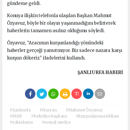
gündeme geldi.
Konuya ilişkin telefonla ulaşılan Başkan Mahmut
Özyavuz, böyle bir olayın yaşanmadığını belirterek
haberlerin tamamen asılsız olduğunu söyledi.
Özyavuz, “Aracımın kurşunlandığı yönündeki
haberler gerçeği yansıtmıyor. Biz sadece nazara karşı
kurşun dökeriz.” ifadelerini kullandı.
ŞANLIURFA HABERİ
#Şanlıurfa
#Harran
#Mahmut Özyavuz
#MHP
#belediye başkanı
#kurşunlanma iddiası
#yalanlama
#sosyal medya