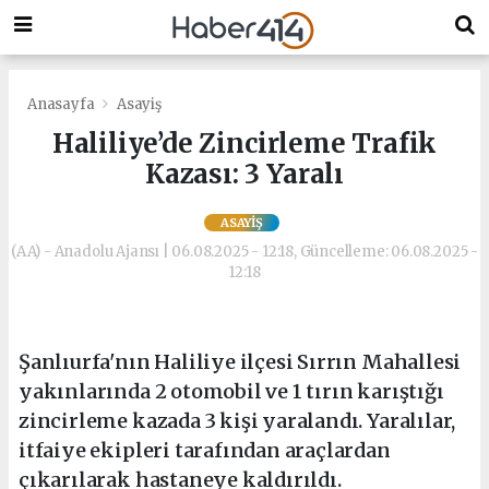
Anasayfa
Asayiş
Haliliye’de Zincirleme Trafik
Kazası: 3 Yaralı
ASAYIŞ
(AA) - Anadolu Ajansı | 06.08.2025 - 12:18, Güncelleme: 06.08.2025 -
12:18
Şanlıurfa'nın Haliliye ilçesi Sırrın Mahallesi
yakınlarında 2 otomobil ve 1 tırın karıştığı
zincirleme kazada 3 kişi yaralandı. Yaralılar,
itfaiye ekipleri tarafından araçlardan
çıkarılarak hastaneye kaldırıldı.