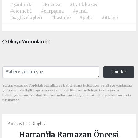
#Şanlıurfa
#Bozova
#trafik kazası
#otomobil
#çarpışma
#yaralı
#sağlık ekipleri
#hastane
#polis
#itfaiye
Okuyu Yorumları
(0)
Gonder
Yorum yazarak Topluluk Kuralları’nı kabul etmiş bulunuyor ve siteye yaptığınız
yorumunuzla ilgili doğrudan veya dolaylı tüm sorumluluğu tek başınıza
üstleniyorsunuz. Yazılan tüm yorumlardan site yönetimi hiçbir şekilde sorumlu
tutulamaz.
Anasayfa
Sağlık
Harran’da Ramazan Öncesi