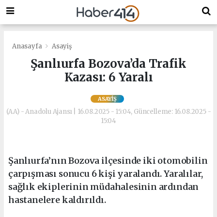
Anasayfa
Asayiş
Şanlıurfa Bozova’da Trafik
Kazası: 6 Yaralı
ASAYIŞ
(AA) - Anadolu Ajansı | 16.08.2025 - 15:04, Güncelleme: 16.08.2025 -
15:04
Şanlıurfa’nın Bozova ilçesinde iki otomobilin
çarpışması sonucu 6 kişi yaralandı. Yaralılar,
sağlık ekiplerinin müdahalesinin ardından
hastanelere kaldırıldı.