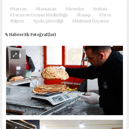
#Harran
#Ramazan
#denetim
#zabıta
#Tarım ve Orman Müdürlüğü
#kasap
#fırın
#hijyen
#gıda güvenliği
#Mahmut Özyavuz
Habere Ek Fotoğraf(lar)