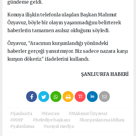
gündeme geldi.
Konuya ilişkin telefonla ulaşılan Başkan Mahmut
Özyavuz, böyle bir olayın yaşanmadığını belirterek
haberlerin tamamen asılsız olduğunu söyledi.
Özyavuz, “Aracımın kurşunlandığı yönündeki
haberler gerçeği yansıtmıyor. Biz sadece nazara karşı
kurşun dökeriz.” ifadelerini kullandı.
ŞANLIURFA HABERİ
#Şanlıurfa
#Harran
#Mahmut Özyavuz
#MHP
#belediye başkanı
#kurşunlanma iddiası
#yalanlama
#sosyal medya