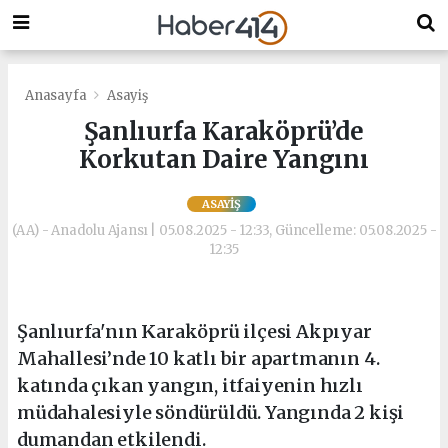
Anasayfa
Asayiş
Şanlıurfa Karaköprü’de
Korkutan Daire Yangını
ASAYIŞ
(AA) - Anadolu Ajansı | 05.08.2025 - 12:33, Güncelleme: 05.08.2025 -
12:35
Şanlıurfa'nın Karaköprü ilçesi Akpıyar
Mahallesi’nde 10 katlı bir apartmanın 4.
katında çıkan yangın, itfaiyenin hızlı
müdahalesiyle söndürüldü. Yangında 2 kişi
dumandan etkilendi.