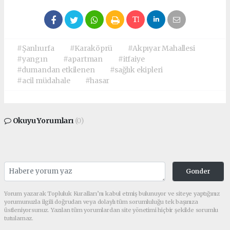
#Şanlıurfa
#Karaköprü
#Akpıyar Mahallesi
#yangın
#apartman
#itfaiye
#dumandan etkilenen
#sağlık ekipleri
#acil müdahale
#hasar
Okuyu Yorumları
(0)
Gonder
Yorum yazarak Topluluk Kuralları’nı kabul etmiş bulunuyor ve siteye yaptığınız
yorumunuzla ilgili doğrudan veya dolaylı tüm sorumluluğu tek başınıza
üstleniyorsunuz. Yazılan tüm yorumlardan site yönetimi hiçbir şekilde sorumlu
tutulamaz.