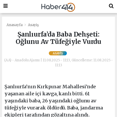
Anasayfa
Asayiş
Şanlıurfa’da Baba Dehşeti:
Oğlunu Av Tüfeğiyle Vurdu
ASAYIŞ
(AA) - Anadolu Ajansı | 11.08.2025 - 11:13, Güncelleme: 11.08.2025 -
11:13
Şanlıurfa’nın Kırkpınar Mahallesi’nde
yaşanan aile içi kavga, kanlı bitti. 61
yaşındaki baba, 26 yaşındaki oğlunu av
tüfeğiyle vurarak öldürdü. Baba, jandarma
ekipleri tarafından gözaltına alındı.