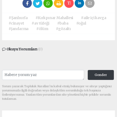
#Şanlıurfa
#Kırkpınar Mahallesi
#aile içi kavga
#cinayet
#av tüfeği
#baba
#oğul
#jandarma
#ölüm
#gözaltı
Okuyu Yorumları
(0)
Gonder
Yorum yazarak Topluluk Kuralları’nı kabul etmiş bulunuyor ve siteye yaptığınız
yorumunuzla ilgili doğrudan veya dolaylı tüm sorumluluğu tek başınıza
üstleniyorsunuz. Yazılan tüm yorumlardan site yönetimi hiçbir şekilde sorumlu
tutulamaz.