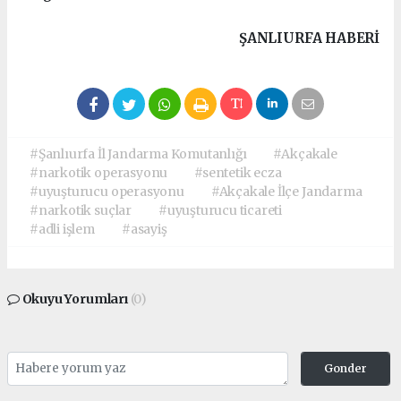
ŞANLIURFA HABERİ
#Şanlıurfa İl Jandarma Komutanlığı
#Akçakale
#narkotik operasyonu
#sentetik ecza
#uyuşturucu operasyonu
#Akçakale İlçe Jandarma
#narkotik suçlar
#uyuşturucu ticareti
#adli işlem
#asayiş
Okuyu Yorumları
(0)
Gonder