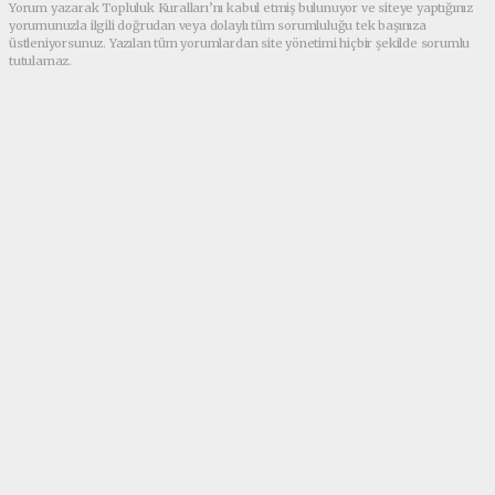
Yorum yazarak Topluluk Kuralları’nı kabul etmiş bulunuyor ve siteye yaptığınız
yorumunuzla ilgili doğrudan veya dolaylı tüm sorumluluğu tek başınıza
üstleniyorsunuz. Yazılan tüm yorumlardan site yönetimi hiçbir şekilde sorumlu
tutulamaz.
Anasayfa
Asayiş
Viranşehir’de Kaçak Tütün ve
Sigara Operasyonu: Binlerce
Ürün Ele Geçirildi
ASAYIŞ
26.02.2026 - 14:49, Güncelleme: 26.02.2026 - 14:49
Şanlıurfa İl Jandarma Komutanlığı tarafından
Viranşehir’de düzenlenen operasyonlarda
çok sayıda kaçak ürün ele geçirildi. Yapılan