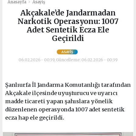
Anasayfa
Asayiş
Akçakale’de Jandarmadan
Narkotik Operasyonu: 1007
Adet Sentetik Ecza Ele
Geçirildi
ASAYIŞ
06.02.2026 - 00:39, Güncelleme: 06.02.2026 - 00:39
Şanlıurfa İl Jandarma Komutanlığı tarafından
Akçakale ilçesinde uyuşturucu ve uyarıcı
madde ticareti yapan şahıslara yönelik
düzenlenen operasyonda 1007 adet sentetik
ecza hap ele geçirildi.