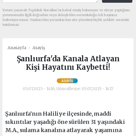
Yorum yazarak Topluluk Kuralları’nı kabul etmiş bulunuyor ve siteye yaptığınız
yorumunuzla ilgili doğrudan veya dolaylı tüm sorumluluğu tek başınıza
üstleniyorsunuz. Yazılan tüm yorumlardan site yönetimi hiçbir şekilde sorumlu
tutulamaz.
Anasayfa
Asayiş
Şanlıurfa'da Kanala Atlayan
Kişi Hayatını Kaybetti!
ASAYIŞ
05.07.2025 - 14:16, Güncelleme: 05.07.2025 - 14:17
Şanlıurfa’nın Haliliye ilçesinde, maddi
sıkıntılar yaşadığı öne sürülen 31 yaşındaki
M.A., sulama kanalına atlayarak yaşamına