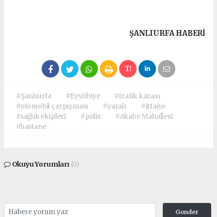
ŞANLIURFA HABERİ
#Şanlıurfa
#Eyyübiye
#trafik kazası
#otomobil çarpışması
#yaralı
#itfaiye
#sağlık ekipleri
#polis
#Akabe Mahallesi
#hastane
Okuyu Yorumları
(0)
Gonder