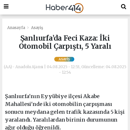
Anasayfa
Asayiş
Şanlıurfa’da Feci Kaza: İki
Otomobil Çarpıştı, 5 Yaralı
ASAYIŞ
(AA) - Anadolu Ajansı | 04.08.2025 - 12:53, Güncelleme: 04.08.2025
- 12:54
Şanlıurfa'nın Eyyübiye ilçesi Akabe
Mahallesi'nde iki otomobilin çarpışması
sonucu meydana gelen trafik kazasında 5 kişi
yaralandı. Yaralılardan birinin durumunun
ağır olduğu öğrenildi.