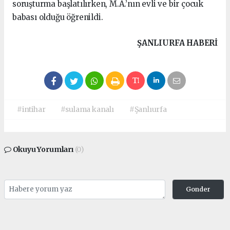
soruşturma başlatılırken, M.A.’nın evli ve bir çocuk
babası olduğu öğrenildi.
ŞANLIURFA HABERİ
#intihar
#sulama kanalı
#Şanlıurfa
Okuyu Yorumları
(0)
Gonder
Yorum yazarak Topluluk Kuralları’nı kabul etmiş bulunuyor ve siteye yaptığınız
yorumunuzla ilgili doğrudan veya dolaylı tüm sorumluluğu tek başınıza
üstleniyorsunuz. Yazılan tüm yorumlardan site yönetimi hiçbir şekilde sorumlu