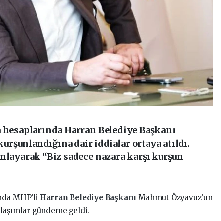
a hesaplarında Harran Belediye Başkanı
rşunlandığına dair iddialar ortaya atıldı.
anlayarak “Biz sadece nazara karşı kurşun
nda MHP’li
Harran
Belediye Başkanı
Mahmut Özyavuz’un
ylaşımlar gündeme geldi.