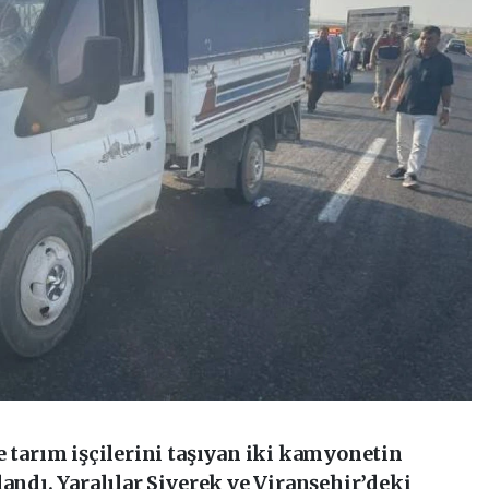
e tarım işçilerini taşıyan iki kamyonetin
landı. Yaralılar Siverek ve Viranşehir’deki