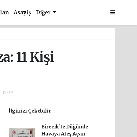
İlan
Asayiş
Diğer
: 11 Kişi
- 09:37
İlginizi Çekebilir
Birecik’te Düğünde
Havaya Ateş Açan