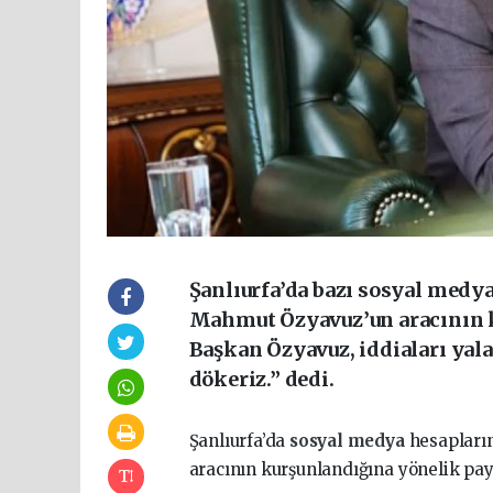
Şanlıurfa’da bazı sosyal medy
Mahmut Özyavuz’un aracının ku
Başkan Özyavuz, iddiaları yal
dökeriz.” dedi.
Şanlıurfa’da
sosyal medya
hesapları
aracının kurşunlandığına yönelik pa