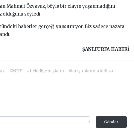
şkan Mahmut Özyavuz, böyle bir olayın yaşanmadığını
z olduğunu söyledi.
nündeki haberler gerçeği yansıtmıyor. Biz sadece nazara
andı.
ŞANLIURFA HABERİ
uz
#MHP
#belediye başkanı
#kurşunlanma iddiası
Gönder