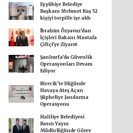
Eyyübiye Belediye
Başkanı Mehmet Kuş 52
kişiyi torpille işe aldı
İbrahim Özyavuz’dan
İçişleri Bakanı Mustafa
Çiftçi’ye Ziyaret
Şanlıurfa’da Güvenlik
Operasyonları Devam
Ediyor
Birecik’te Düğünde
Havaya Ateş Açan
Şüpheliye Jandarma
Operasyonu
Haliliye Belediyesi
Basın Yayın
Müdürlüğünde Görev