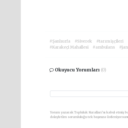
#Şanlıurfa
#Siverek
#tarım işçileri
#Karakeçi Mahallesi
#ambulans
#ja
Okuyucu Yorumları
(0)
Yorum yazarak Topluluk Kuralları’nı kabul etmiş bu
dolaylı tüm sorumluluğu tek başınıza üstleniyorsun