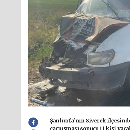
Şanlıurfa’nın Siverek ilçesind
çarpışması sonucu 11 kişi yara