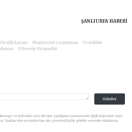
ŞANLIURFA HABERİ
#trafik kazası
#kamyonet çarpışması
#yaralılar
ndarma
#Siverek-Viranşehir
Gönder
lunuyor ve haber414.com sitesine yaptığınız yorumunuzla ilgili doğrudan veya
uz. Yazılan tüm yorumlardan site yönetimi hiçbir şekilde sorumlu tutulamaz.