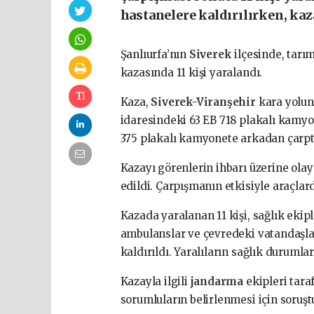
hastanelere kaldırılırken, kaza
Şanlıurfa’nın
Siverek
ilçesinde, tarım
kazasında 11 kişi yaralandı.
Kaza,
Siverek-Viranşehir
kara yolu
idaresindeki 63 EB 718 plakalı kamyo
375 plakalı kamyonete arkadan çarpt
Kazayı görenlerin ihbarı üzerine ola
edildi. Çarpışmanın etkisiyle araçla
Kazada yaralanan 11 kişi, sağlık ekip
ambulanslar ve çevredeki vatandaşl
kaldırıldı. Yaralıların sağlık durumları
Kazayla ilgili
jandarma
ekipleri tar
sorumluların belirlenmesi için soruş