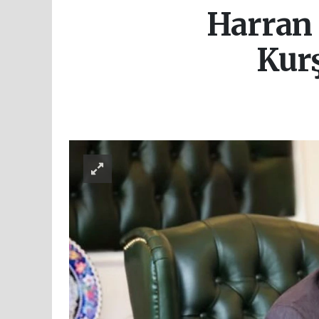
Harran 
Kurş