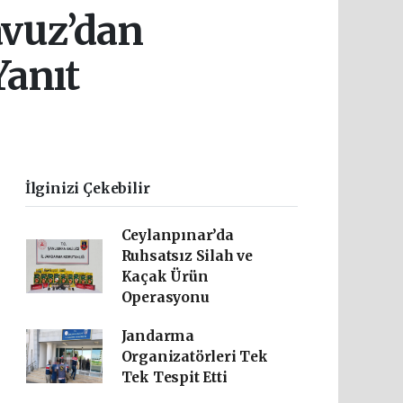
avuz’dan
Yanıt
İlginizi Çekebilir
Ceylanpınar’da
Ruhsatsız Silah ve
Kaçak Ürün
Operasyonu
Jandarma
Organizatörleri Tek
Tek Tespit Etti