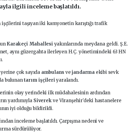
yla ilgili inceleme başlatıldı.
 işçilerini taşıyan iki kamyonetin karıştığı trafik
nun
Karakeçi Mahallesi
yakınlarında meydana geldi. Ş.E.
net, aynı güzergahta ilerleyen H.Ç. yönetimindeki 63 HN
ı.
y yerine çok sayıda
ambulans
ve
jandarma
ekibi sevk
rda bulunan
tarım işçileri
yaralandı.
lerinin olay yerindeki ilk müdahalesinin ardından
arın yardımıyla
Siverek
ve Viranşehir’deki hastanelere
nın iyi olduğu bildirildi.
afından inceleme başlatıldı. Çarpışma nedeni ve
turma sürdürülüyor.