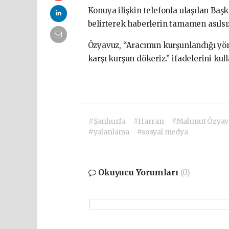
Konuya ilişkin telefonla ulaşılan Ba
belirterek haberlerin tamamen asılsı
Özyavuz, “Aracımın kurşunlandığı yö
karşı kurşun dökeriz.” ifadelerini kull
#Şanlıurfa
#Harran
#Mahmut Özyav
#yalanlama
#sosyal medya
Okuyucu Yorumları
(0)