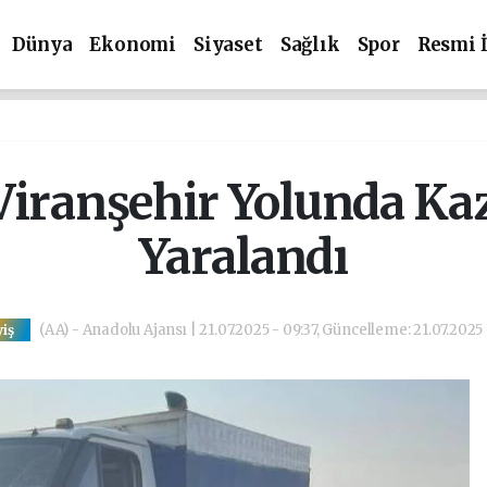
Dünya
Ekonomi
Siyaset
Sağlık
Spor
Resmi 
Viranşehir Yolunda Kaza
Yaralandı
(AA) - Anadolu Ajansı | 21.07.2025 - 09:37, Güncelleme: 21.07.2025 
iş