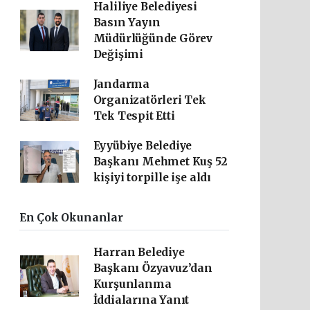
Haliliye Belediyesi
Basın Yayın
Müdürlüğünde Görev
Değişimi
Jandarma
Organizatörleri Tek
Tek Tespit Etti
Eyyübiye Belediye
Başkanı Mehmet Kuş 52
kişiyi torpille işe aldı
En Çok Okunanlar
Harran Belediye
Başkanı Özyavuz’dan
Kurşunlanma
İddialarına Yanıt