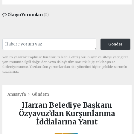
Okuyu Yorumları
(0)
Gonder
Yorum yazarak Topluluk Kuralları’nı kabul etmiş bulunuyor ve siteye yaptığınız
yorumunuzla ilgili doğrudan veya dolaylı tüm sorumluluğu tek başınıza
üstleniyorsunuz. Yazılan tüm yorumlardan site yönetimi hiçbir şekilde sorumlu
tutulamaz.
Anasayfa
Gündem
Harran Belediye Başkanı
Özyavuz’dan Kurşunlanma
İddialarına Yanıt