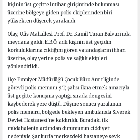
kişinin üst geçitte intihar girişiminde bulunması
üzerine bölgeye giden polis ekiplerinden biri
yüksekten düşerek yaralandı.
Olay, Ofis Mahallesi Prof. Dr. Kamil Turan Bulvarı’nda
meydana geldi. E.B.Ö. adlı kişinin üst geçidin
korkuluklarına çıktığını gören vatandaşların ihbarı
üzerine, olay yerine polis ve sağlık ekipleri
yönlendirildi.
İlçe Emniyet Müdürlüğü Çocuk Büro Amirliğinde
görevli polis memuru Ş.T, şahsı ikna etmek amacıyla
üst geçitte konuşma yaptığı sırada dengesini
kaybederek yere düştü. Düşme sonucu yaralanan
polis memuru, bölgede bekleyen ambulansla Siverek
Devlet Hastanesi’ne kaldırıldı. Buradaki ilk
müdahalenin ardından durumunun ciddiyeti
nedeniyle Şanlıurfa merkezdeki hastaneye sevk