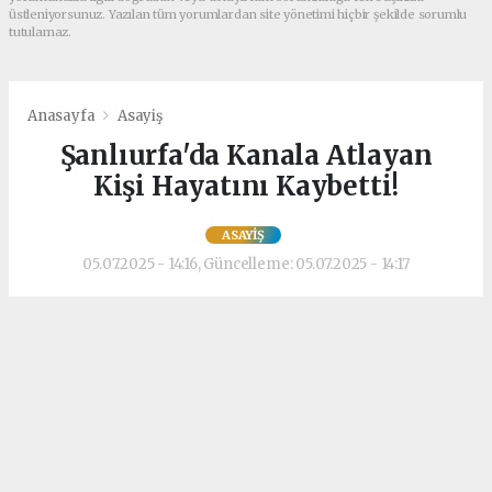
üstleniyorsunuz. Yazılan tüm yorumlardan site yönetimi hiçbir şekilde sorumlu
tutulamaz.
Anasayfa
Asayiş
Şanlıurfa'da Kanala Atlayan
Kişi Hayatını Kaybetti!
ASAYIŞ
05.07.2025 - 14:16, Güncelleme: 05.07.2025 - 14:17
Şanlıurfa’nın Haliliye ilçesinde, maddi
sıkıntılar yaşadığı öne sürülen 31 yaşındaki
M.A., sulama kanalına atlayarak yaşamına
son verdi.