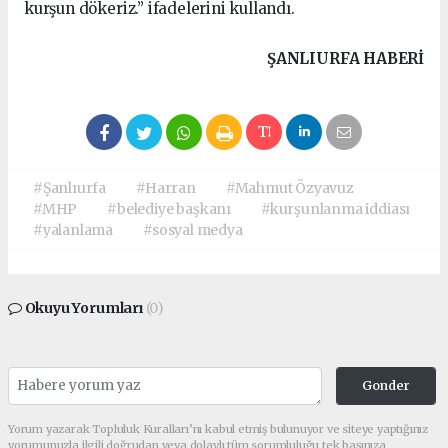
kurşun dökeriz.” ifadelerini kullandı.
ŞANLIURFA HABERİ
#Şanlıurfa
#Harran
#Mahmut Özyavuz
#MHP
#belediye başkanı
#kurşunlanma iddiası
#yalanlama
#sosyal medya
Okuyu Yorumları
(0)
Gonder
Yorum yazarak Topluluk Kuralları’nı kabul etmiş bulunuyor ve siteye yaptığınız
yorumunuzla ilgili doğrudan veya dolaylı tüm sorumluluğu tek başınıza