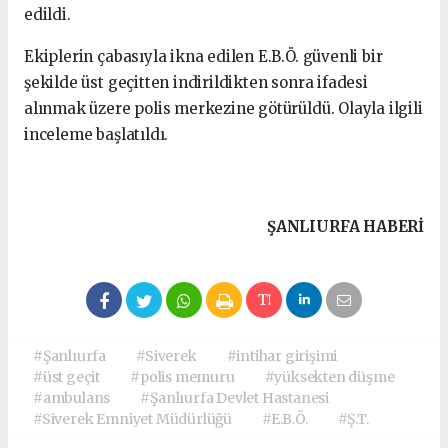
edildi.
Ekiplerin çabasıyla ikna edilen E.B.Ö. güvenli bir
şekilde üst geçitten indirildikten sonra ifadesi
alınmak üzere polis merkezine götürüldü. Olayla ilgili
inceleme başlatıldı.
ŞANLIURFA HABERİ
#Şanlıurfa
#Siverek
#intihar girişimi
#üst geçit
#polis memuru
#yüksekten düşme
#ambulans
#Şanlıurfa Devlet Hastanesi
#Siverek Emniyet Müdürlüğü
#E.B.Ö.
#Ş.T.