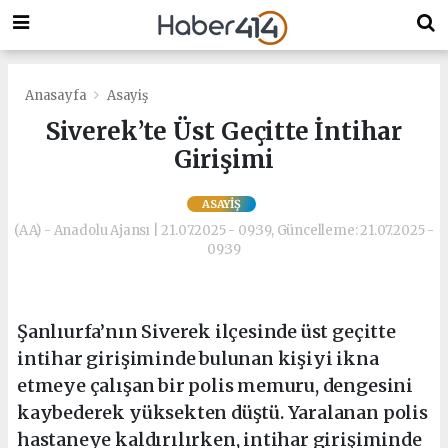
Anasayfa
Asayiş
Siverek’te Üst Geçitte İntihar
Girişimi
ASAYIŞ
(AA) - Anadolu Ajansı | 21.07.2025 - 09:39, Güncelleme: 21.07.2025 -
09:39
Şanlıurfa’nın Siverek ilçesinde üst geçitte
intihar girişiminde bulunan kişiyi ikna
etmeye çalışan bir polis memuru, dengesini
kaybederek yüksekten düştü. Yaralanan polis
hastaneye kaldırılırken, intihar girişiminde