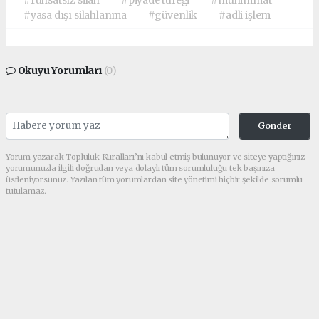
#ruhsatsız silah
#piyade tüfeği
#mühimmat
#yasa dışı silahlanma
#güvenlik
#adli işlem
Okuyu Yorumları
(0)
Gonder
Yorum yazarak Topluluk Kuralları’nı kabul etmiş bulunuyor ve siteye yaptığınız
yorumunuzla ilgili doğrudan veya dolaylı tüm sorumluluğu tek başınıza
üstleniyorsunuz. Yazılan tüm yorumlardan site yönetimi hiçbir şekilde sorumlu
tutulamaz.
Anasayfa
Asayiş
Şanlıurfa'da Kanala Atlayan
Kişi Hayatını Kaybetti!