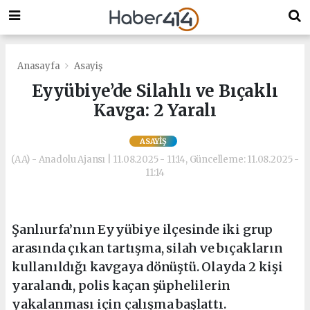
Anasayfa
Asayiş
Eyyübiye’de Silahlı ve Bıçaklı
Kavga: 2 Yaralı
ASAYIŞ
(AA) - Anadolu Ajansı | 11.08.2025 - 11:14, Güncelleme: 11.08.2025 -
11:14
Şanlıurfa’nın Eyyübiye ilçesinde iki grup
arasında çıkan tartışma, silah ve bıçakların
kullanıldığı kavgaya dönüştü. Olayda 2 kişi
yaralandı, polis kaçan şüphelilerin
yakalanması için çalışma başlattı.