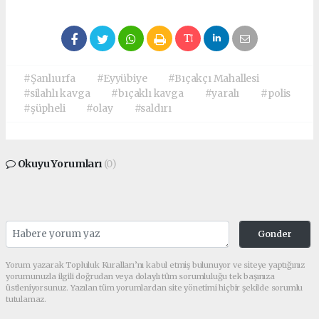
#Şanlıurfa
#Eyyübiye
#Bıçakçı Mahallesi
#silahlı kavga
#bıçaklı kavga
#yaralı
#polis
#şüpheli
#olay
#saldırı
Okuyu Yorumları
(0)
Gonder
Yorum yazarak Topluluk Kuralları’nı kabul etmiş bulunuyor ve siteye yaptığınız
yorumunuzla ilgili doğrudan veya dolaylı tüm sorumluluğu tek başınıza
üstleniyorsunuz. Yazılan tüm yorumlardan site yönetimi hiçbir şekilde sorumlu
tutulamaz.