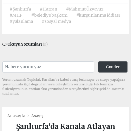
#Şanlıurfa
#Harran
#Mahmut Özyavuz
#MHP
#belediye başkanı
#kurşunlanma iddiası
#yalanlama
#sosyal medya
Okuyu Yorumları
(0)
Gonder
Yorum yazarak Topluluk Kuralları’nı kabul etmiş bulunuyor ve siteye yaptığınız
yorumunuzla ilgili doğrudan veya dolaylı tüm sorumluluğu tek başınıza
üstleniyorsunuz. Yazılan tüm yorumlardan site yönetimi hiçbir şekilde sorumlu
tutulamaz.
Anasayfa
Asayiş
Şanlıurfa'da Kanala Atlayan