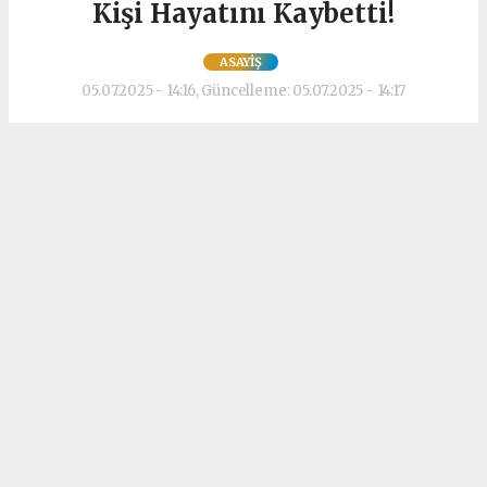
Kişi Hayatını Kaybetti!
ASAYIŞ
05.07.2025 - 14:16, Güncelleme: 05.07.2025 - 14:17
Şanlıurfa’nın Haliliye ilçesinde, maddi
sıkıntılar yaşadığı öne sürülen 31 yaşındaki
M.A., sulama kanalına atlayarak yaşamına
son verdi.