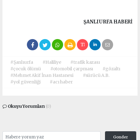
ŞANLIURFA HABERİ
#Şanlıurfa
#Haliliye
#trafik kazası
#çocuk ölümü
#otomobil çarpması
#gözaltı
#Mehmet Akif İnan Hastanesi
#sürücü A.B.
#yol güvenliği
#acı haber
Okuyu Yorumları
(0)
Gonder