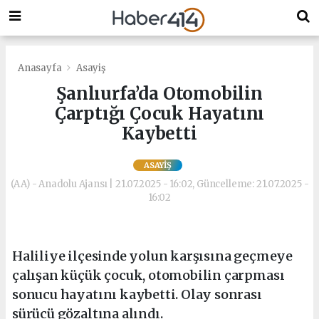
Anasayfa
Asayiş
Şanlıurfa’da Otomobilin
Çarptığı Çocuk Hayatını
Kaybetti
ASAYIŞ
(AA) - Anadolu Ajansı | 21.07.2025 - 16:02, Güncelleme: 21.07.2025 -
16:02
Haliliye ilçesinde yolun karşısına geçmeye
çalışan küçük çocuk, otomobilin çarpması
sonucu hayatını kaybetti. Olay sonrası
sürücü gözaltına alındı.