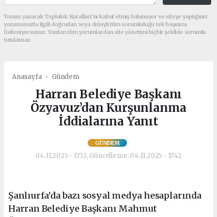
Yorum yazarak Topluluk Kuralları’nı kabul etmiş bulunuyor ve siteye yaptığınız
yorumunuzla ilgili doğrudan veya dolaylı tüm sorumluluğu tek başınıza
üstleniyorsunuz. Yazılan tüm yorumlardan site yönetimi hiçbir şekilde sorumlu
tutulamaz.
Anasayfa
Gündem
Harran Belediye Başkanı
Özyavuz’dan Kurşunlanma
İddialarına Yanıt
GÜNDEM
04.11.2025 - 17:33, Güncelleme: 04.11.2025 - 17:42
Şanlıurfa’da bazı sosyal medya hesaplarında
Harran Belediye Başkanı Mahmut